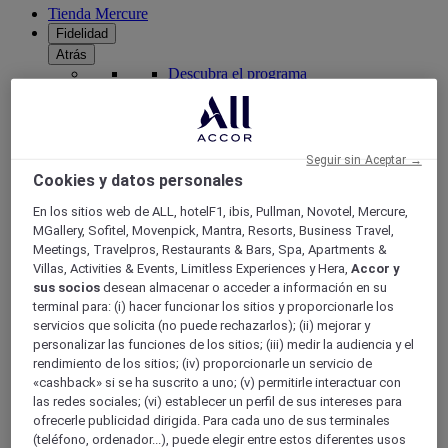
Tienda Mercure
Fidelidad
Atrás
Descubra el programa
Suscripciones ALL Accor+
Seguir sin Aceptar →
Cookies y datos personales
En los sitios web de ALL, hotelF1, ibis, Pullman, Novotel, Mercure,
MGallery, Sofitel, Movenpick, Mantra, Resorts, Business Travel,
Meetings, Travelpros, Restaurants & Bars, Spa, Apartments &
Villas, Activities & Events, Limitless Experiences y Hera,
Accor y
sus socios
desean almacenar o acceder a información en su
terminal para: (i) hacer funcionar los sitios y proporcionarle los
ALL Accor+ Voyager
servicios que solicita (no puede rechazarlos); (ii) mejorar y
personalizar las funciones de los sitios; (iii) medir la audiencia y el
15% de descuent todo el año
en sus estancias en +30
rendimiento de los sitios; (iv) proporcionarle un servicio de
marcas
«cashback» si se ha suscrito a uno; (v) permitirle interactuar con
las redes sociales; (vi) establecer un perfil de sus intereses para
ÚNETE YA
ofrecerle publicidad dirigida. Para cada uno de sus terminales
(teléfono, ordenador...), puede elegir entre estos diferentes usos
Más