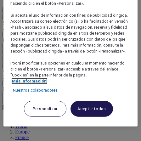
haciendo clic en el botón «Personalizar».
ES
Si acepta el uso de información con fines de publicidad dirigida,
Atrás
Accor tratará su correo electrónico (si lo ha facilitado) en versión
Seleccione su país e idioma a continuación
«hash», asociado a sus datos de navegación, reserva y fidelidad
Zona geográfica
para mostrarle publicidad dirigida en sitios de terceros y redes
sociales. Sus datos podrán ser cruzados con datos de los que
País / Región - Idioma
dispongan dichos terceros. Para más información, consulte la
sección «publicidad dirigida» a través del botón «Personalizar».
Confirmar mi país e idioma
EUR
(€)
Podrá modificar sus opciones en cualquier momento haciendo
Atrás
clic en el botón «Personalizar» accesible a través del enlace
Seleccione su moneda a continuación
"Cookies" en la parte inferior de la página.
Zona geográfica
Más información
Moneda
Nuestros colaboradores
Confirmar mi moneda
Personalizar
Aceptar todas
World
Europe
France