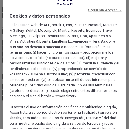
ES
Seguir sin Aceptar →
Atrás
Cookies y datos personales
Seleccione su país e idioma a continuación
En los sitios web de ALL, hotelF1, ibis, Pullman, Novotel, Mercure,
Zona geográfica
MGallery, Sofitel, Movenpick, Mantra, Resorts, Business Travel,
Meetings, Travelpros, Restaurants & Bars, Spa, Apartments &
País / Región - Idioma
Villas, Activities & Events, Limitless Experiences y Hera,
Accor y
sus socios
desean almacenar o acceder a información en su
Confirmar mi país e idioma
terminal para: (i) hacer funcionar los sitios y proporcionarle los
EUR
(€)
servicios que solicita (no puede rechazarlos); (ii) mejorar y
Atrás
personalizar las funciones de los sitios; (iii) medir la audiencia y el
Seleccione su moneda a continuación
rendimiento de los sitios; (iv) proporcionarle un servicio de
Zona geográfica
«cashback» si se ha suscrito a uno; (v) permitirle interactuar con
las redes sociales; (vi) establecer un perfil de sus intereses para
Moneda
ofrecerle publicidad dirigida. Para cada uno de sus terminales
(teléfono, ordenador...), puede elegir entre estos diferentes usos
Confirmar mi moneda
haciendo clic en el botón «Personalizar».
Si acepta el uso de información con fines de publicidad dirigida,
Accor tratará su correo electrónico (si lo ha facilitado) en versión
World
«hash», asociado a sus datos de navegación, reserva y fidelidad
Europe
para mostrarle publicidad dirigida en sitios de terceros y redes
France
sociales. Sus datos podrán ser cruzados con datos de los que