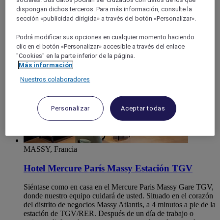
Ile-de-France
dispongan dichos terceros. Para más información, consulte la
ESSONNE
sección «publicidad dirigida» a través del botón «Personalizar».
Massy
Podrá modificar sus opciones en cualquier momento haciendo
clic en el botón «Personalizar» accesible a través del enlace
"Cookies" en la parte inferior de la página.
Más información
Nuestros colaboradores
Personalizar
Aceptar todas
MASSY, Francia
Hotel Mercure París Massy Estación TGV
Siéntase como en casa en el Mercure Paris Massy Gare TGV,
donde nuestro equipo cuidará de usted. Situado en el corazón
del distrito de negocios Massy Atlantis, a 4 minutos a pie de la
estación de TGV/RER. Después de un día de trabajo o