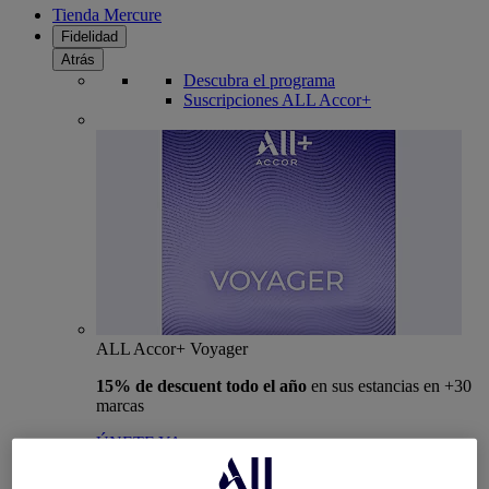
Tienda Mercure
Fidelidad
Atrás
Descubra el programa
Suscripciones ALL Accor+
ALL Accor+ Voyager
15% de descuent todo el año
en sus estancias en +30
marcas
ÚNETE YA
Más