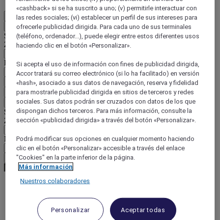
«cashback» si se ha suscrito a uno; (v) permitirle interactuar con
ES
las redes sociales; (vi) establecer un perfil de sus intereses para
Atrás
ofrecerle publicidad dirigida. Para cada uno de sus terminales
Seleccione su país e idioma a continuación
(teléfono, ordenador...), puede elegir entre estos diferentes usos
Zona geográfica
haciendo clic en el botón «Personalizar».
País / Región - Idioma
Si acepta el uso de información con fines de publicidad dirigida,
Accor tratará su correo electrónico (si lo ha facilitado) en versión
Confirmar mi país e idioma
«hash», asociado a sus datos de navegación, reserva y fidelidad
para mostrarle publicidad dirigida en sitios de terceros y redes
EUR
(€)
sociales. Sus datos podrán ser cruzados con datos de los que
Atrás
dispongan dichos terceros. Para más información, consulte la
Seleccione su moneda a continuación
sección «publicidad dirigida» a través del botón «Personalizar».
Zona geográfica
Moneda
Podrá modificar sus opciones en cualquier momento haciendo
clic en el botón «Personalizar» accesible a través del enlace
"Cookies" en la parte inferior de la página.
Confirmar mi moneda
Más información
Nuestros colaboradores
World
Europe
Personalizar
Aceptar todas
France