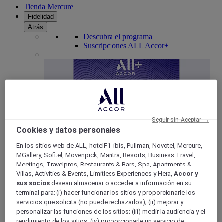
Tienda Mercure
Fidelidad
Atrás
Descubra el programa
Suscripciones ALL Accor+
Seguir sin Aceptar →
Cookies y datos personales
En los sitios web de ALL, hotelF1, ibis, Pullman, Novotel, Mercure,
MGallery, Sofitel, Movenpick, Mantra, Resorts, Business Travel,
ALL Accor+ Voyager
Meetings, Travelpros, Restaurants & Bars, Spa, Apartments &
Villas, Activities & Events, Limitless Experiences y Hera,
Accor y
15% de descuent todo el año
en sus estancias en +30
sus socios
desean almacenar o acceder a información en su
marcas
terminal para: (i) hacer funcionar los sitios y proporcionarle los
ÚNETE YA
servicios que solicita (no puede rechazarlos); (ii) mejorar y
personalizar las funciones de los sitios; (iii) medir la audiencia y el
Más
rendimiento de los sitios; (iv) proporcionarle un servicio de