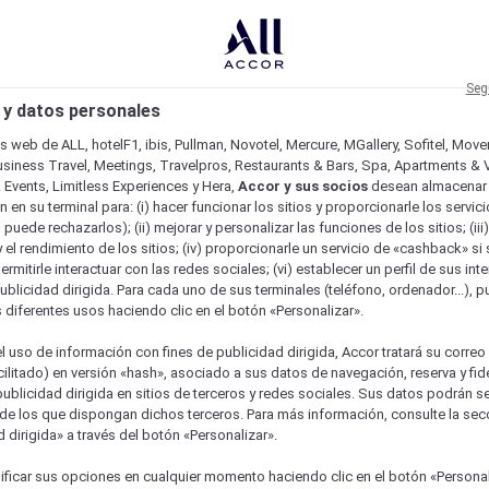
Seg
 y datos personales
os web de ALL, hotelF1, ibis, Pullman, Novotel, Mercure, MGallery, Sofitel, Mov
usiness Travel, Meetings, Travelpros, Restaurants & Bars, Spa, Apartments & Vi
& Events, Limitless Experiences y Hera,
Accor y sus socios
desean almacenar 
 en su terminal para: (i) hacer funcionar los sitios y proporcionarle los servic
o puede rechazarlos); (ii) mejorar y personalizar las funciones de los sitios; (iii
 el rendimiento de los sitios; (iv) proporcionarle un servicio de «cashback» si 
permitirle interactuar con las redes sociales; (vi) establecer un perfil de sus in
ublicidad dirigida. Para cada uno de sus terminales (teléfono, ordenador...), p
s diferentes usos haciendo clic en el botón «Personalizar».
l uso de información con fines de publicidad dirigida, Accor tratará su correo
acilitado) en versión «hash», asociado a sus datos de navegación, reserva y fid
publicidad dirigida en sitios de terceros y redes sociales. Sus datos podrán 
de los que dispongan dichos terceros. Para más información, consulte la sec
 dirigida» a través del botón «Personalizar».
ure
ficar sus opciones en cualquier momento haciendo clic en el botón «Personal