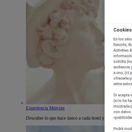
Cookies
En los siti
Resorts, B
Activities 
información
solicita (n
audiencia y
a uno; (v) 
ofrecerle p
entre esto
Si acepta e
(si lo ha f
mostrarle 
Experiencia Mercure
con datos 
«publicidad
Descubre lo que hace único a cada hotel y estancia Merc
Podrá modi