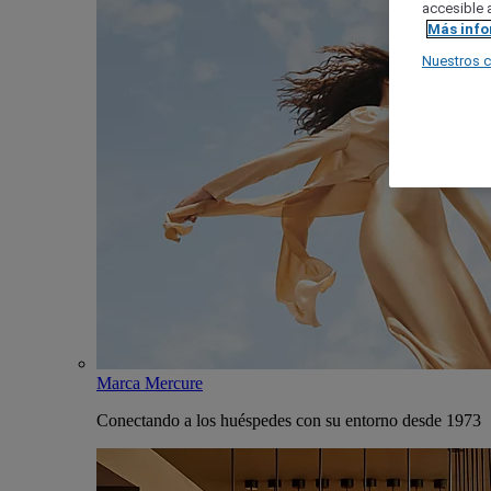
accesible a
Más inf
Nuestros 
Marca Mercure
Conectando a los huéspedes con su entorno desde 1973