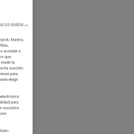
uir sin Aceptar →
enpick, Mantra,
llas,
o acceder a
ios que
) medir la
se ha suscrito
tereses para
uede elegir
 electrónico
elidad para
ser cruzados
ción
izar»