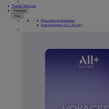
Tienda Mercure
Fidelidad
Atrás
Descubra el programa
Suscripciones ALL Accor+