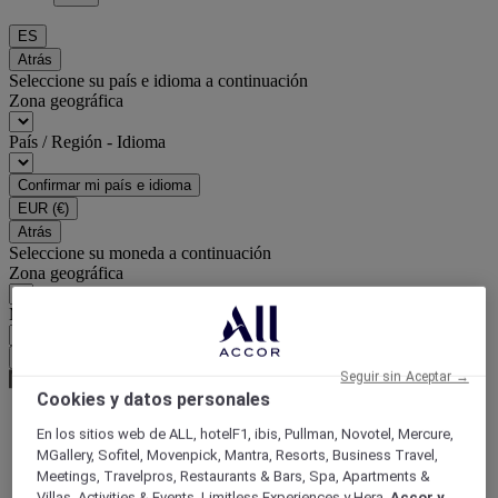
ES
Atrás
Seleccione su país e idioma a continuación
Zona geográfica
País / Región - Idioma
Confirmar mi país e idioma
EUR
(€)
Atrás
Seleccione su moneda a continuación
Zona geográfica
Moneda
Confirmar mi moneda
Seguir sin Aceptar →
Cookies y datos personales
En los sitios web de ALL, hotelF1, ibis, Pullman, Novotel, Mercure,
World
MGallery, Sofitel, Movenpick, Mantra, Resorts, Business Travel,
Europe
Meetings, Travelpros, Restaurants & Bars, Spa, Apartments &
France
Villas, Activities & Events, Limitless Experiences y Hera,
Accor y