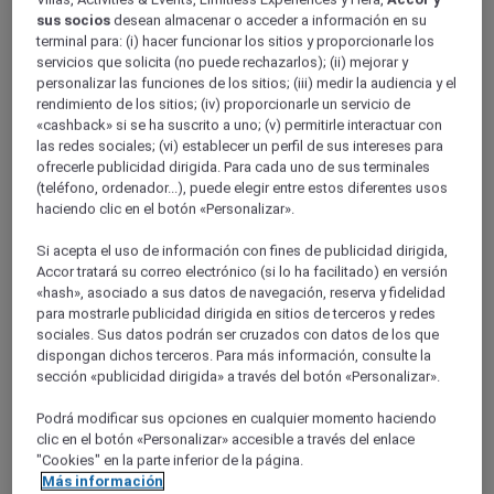
Ile-de-France
sus socios
desean almacenar o acceder a información en su
ESSONNE
terminal para: (i) hacer funcionar los sitios y proporcionarle los
Crosne
servicios que solicita (no puede rechazarlos); (ii) mejorar y
personalizar las funciones de los sitios; (iii) medir la audiencia y el
rendimiento de los sitios; (iv) proporcionarle un servicio de
«cashback» si se ha suscrito a uno; (v) permitirle interactuar con
las redes sociales; (vi) establecer un perfil de sus intereses para
ofrecerle publicidad dirigida. Para cada uno de sus terminales
(teléfono, ordenador...), puede elegir entre estos diferentes usos
haciendo clic en el botón «Personalizar».
Si acepta el uso de información con fines de publicidad dirigida,
Accor tratará su correo electrónico (si lo ha facilitado) en versión
«hash», asociado a sus datos de navegación, reserva y fidelidad
para mostrarle publicidad dirigida en sitios de terceros y redes
PARAY-VIEILLE-POSTE, Francia
sociales. Sus datos podrán ser cruzados con datos de los que
dispongan dichos terceros. Para más información, consulte la
Mercure Orly Airport
sección «publicidad dirigida» a través del botón «Personalizar».
Podrá modificar sus opciones en cualquier momento haciendo
El Mercure Paris Orly Airport es un oasis soleado ideal para
alojarse antes de sus vacaciones o un viaje de negocios. A
clic en el botón «Personalizar» accesible a través del enlace
pocos minutos en transporte público desde el aeropuerto de
"Cookies" en la parte inferior de la página.
Orly, disfrute de un ambiente vacacional con un toque
Más información