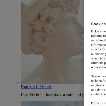
Cookies
En los siti
Resorts, B
Activities 
información
solicita (n
audiencia y
a uno; (v) 
ofrecerle p
entre esto
Si acepta e
(si lo ha f
mostrarle 
Experiencia Mercure
con datos 
«publicidad
Descubre lo que hace único a cada hotel y estancia Merc
Podrá modi