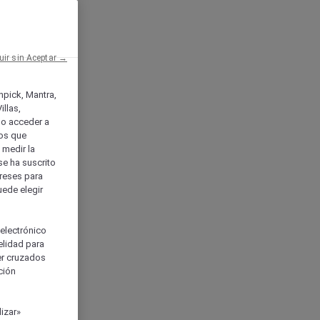
uir sin Aceptar →
enpick, Mantra,
llas,
o acceder a
ios que
) medir la
se ha suscrito
tereses para
uede elegir
 electrónico
elidad para
ser cruzados
ción
izar»