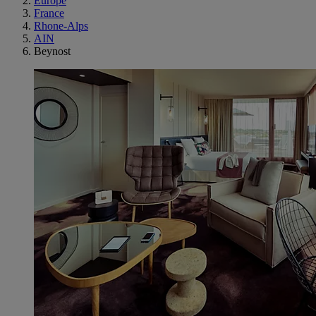
Europe
France
Rhone-Alps
AIN
Beynost