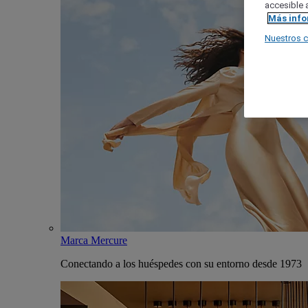
accesible a
Más inf
Nuestros 
Marca Mercure
Conectando a los huéspedes con su entorno desde 1973