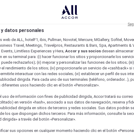
Seg
 y datos personales
os web de ALL, hotelF1, ibis, Pullman, Novotel, Mercure, MGallery, Sofitel, Mov
usiness Travel, Meetings, Travelpros, Restaurants & Bars, Spa, Apartments & Vi
& Events, Limitless Experiences y Hera,
Accor y sus socios
desean almacenar 
 en su terminal para: (i) hacer funcionar los sitios y proporcionarle los servic
o puede rechazarlos); (ii) mejorar y personalizar las funciones de los sitios; (iii
 el rendimiento de los sitios; (iv) proporcionarle un servicio de «cashback» si 
permitirle interactuar con las redes sociales; (vi) establecer un perfil de sus in
ublicidad dirigida. Para cada uno de sus terminales (teléfono, ordenador...), p
s diferentes usos haciendo clic en el botón «Personalizar».
l uso de información con fines de publicidad dirigida, Accor tratará su correo
acilitado) en versión «hash», asociado a sus datos de navegación, reserva y fid
publicidad dirigida en sitios de terceros y redes sociales. Sus datos podrán 
de los que dispongan dichos terceros. Para más información, consulte la sec
 dirigida» a través del botón «Personalizar».
ure
ficar sus opciones en cualquier momento haciendo clic en el botón «Personal