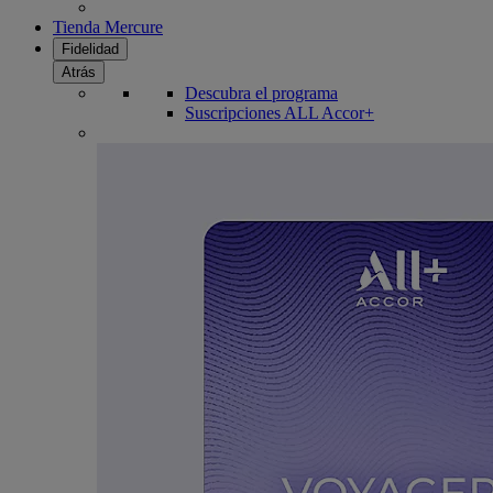
Tienda Mercure
Fidelidad
Atrás
Descubra el programa
Suscripciones ALL Accor+