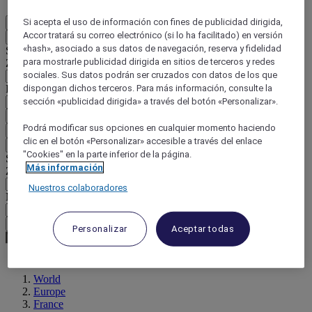
Si acepta el uso de información con fines de publicidad dirigida,
ES
Accor tratará su correo electrónico (si lo ha facilitado) en versión
Atrás
«hash», asociado a sus datos de navegación, reserva y fidelidad
Seleccione su país e idioma a continuación
para mostrarle publicidad dirigida en sitios de terceros y redes
Zona geográfica
sociales. Sus datos podrán ser cruzados con datos de los que
País / Región - Idioma
dispongan dichos terceros. Para más información, consulte la
sección «publicidad dirigida» a través del botón «Personalizar».
Confirmar mi país e idioma
Podrá modificar sus opciones en cualquier momento haciendo
EUR
(€)
clic en el botón «Personalizar» accesible a través del enlace
Atrás
"Cookies" en la parte inferior de la página.
Seleccione su moneda a continuación
Más información
Zona geográfica
Nuestros colaboradores
Moneda
Confirmar mi moneda
Personalizar
Aceptar todas
World
Europe
France