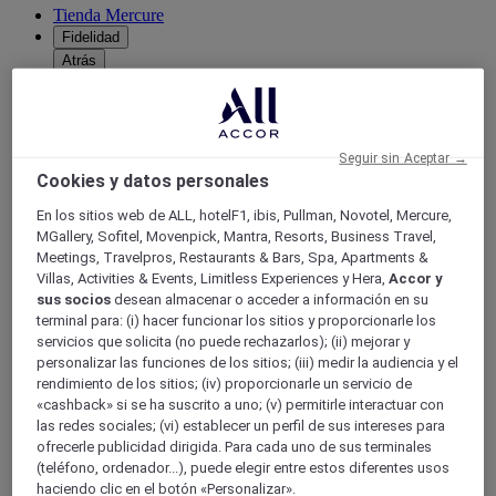
Tienda Mercure
Fidelidad
Atrás
Descubra el programa
Suscripciones ALL Accor+
Seguir sin Aceptar →
Cookies y datos personales
En los sitios web de ALL, hotelF1, ibis, Pullman, Novotel, Mercure,
MGallery, Sofitel, Movenpick, Mantra, Resorts, Business Travel,
Meetings, Travelpros, Restaurants & Bars, Spa, Apartments &
Villas, Activities & Events, Limitless Experiences y Hera,
Accor y
sus socios
desean almacenar o acceder a información en su
terminal para: (i) hacer funcionar los sitios y proporcionarle los
servicios que solicita (no puede rechazarlos); (ii) mejorar y
ALL Accor+ Voyager
personalizar las funciones de los sitios; (iii) medir la audiencia y el
rendimiento de los sitios; (iv) proporcionarle un servicio de
15% de descuent todo el año
en sus estancias en +30
«cashback» si se ha suscrito a uno; (v) permitirle interactuar con
marcas
las redes sociales; (vi) establecer un perfil de sus intereses para
ofrecerle publicidad dirigida. Para cada uno de sus terminales
ÚNETE YA
(teléfono, ordenador...), puede elegir entre estos diferentes usos
haciendo clic en el botón «Personalizar».
Más