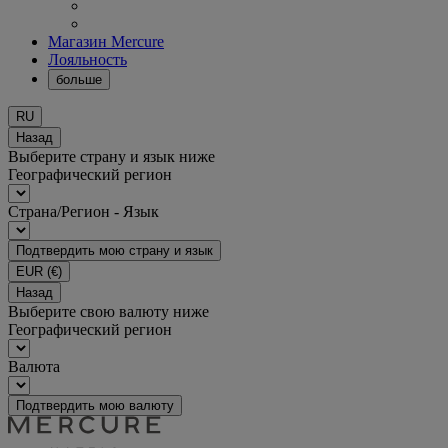
Магазин Mercure
Лояльность
больше
RU
Назад
Выберите страну и язык ниже
Географический регион
Страна/Регион - Язык
Подтвердить мою страну и язык
EUR
(€)
Назад
Выберите свою валюту ниже
Географический регион
Валюта
Подтвердить мою валюту