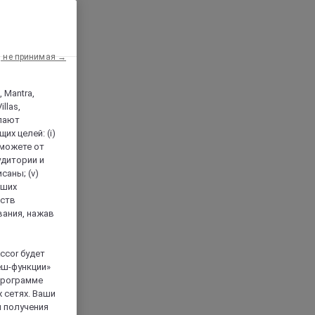
, не принимая →
, Mantra,
llas,
лают
х целей: (i)
 можете от
аудитории и
саны; (v)
аших
йств
вания, нажав
ccor будет
еш-функции»
 программе
 сетях. Ваши
я получения