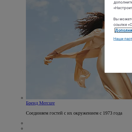
дополните
«Настроит
Вы можете
ссылке «C
Дополни
Наши пар
Бренд Mercure
Соединяем гостей с их окружением с 1973 года