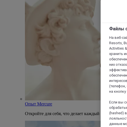
Файлы c
На веб-сайт
Resorts, B
Activities 
хранить и
обеспечен
них отказа
эффективн
обеспечен
интересов
(телефон,
на кнопку
Если вы с
Опыт Mercure
обрабатыв
(hashed) 
Откройте для себя, что делает каждый отель Mercu
лояльност
данные мо