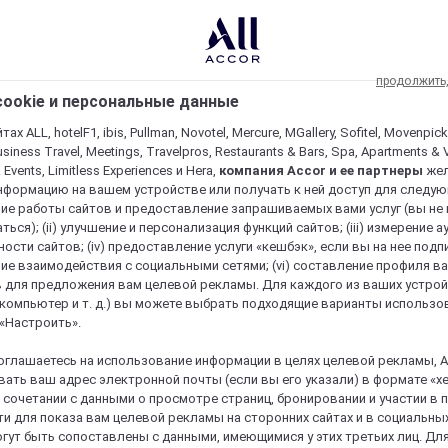
продолжить
ookie и персональные данные
ах ALL, hotelF1, ibis, Pullman, Novotel, Mercure, MGallery, Sofitel, Movenpick
usiness Travel, Meetings, Travelpros, Restaurants & Bars, Spa, Apartments & Vi
& Events, Limitless Experiences и Hera,
компания Accor и ее партнеры
же
нформацию на вашем устройстве или получать к ней доступ для следующи
ие работы сайтов и предоставление запрашиваемых вами услуг (вы не
ться); (ii) улучшение и персонализация функций сайтов; (iii) измерение 
ости сайтов; (iv) предоставление услуги «кешбэк», если вы на нее подпи
ие взаимодействия с социальными сетями; (vi) составление профиля в
 для предложения вам целевой рекламы. Для каждого из ваших устро
 компьютер и т. д.) вы можете выбрать подходящие варианты использо
 «Настроить».
оглашаетесь на использование информации в целях целевой рекламы, A
ать ваш адрес электронной почты (если вы его указали) в формате «х
в сочетании с данными о просмотре страниц, бронировании и участии в
re и пребывание в нем уникальным
и для показа вам целевой рекламы на сторонних сайтах и в социальных
гут быть сопоставлены с данными, имеющимися у этих третьих лиц. Дл