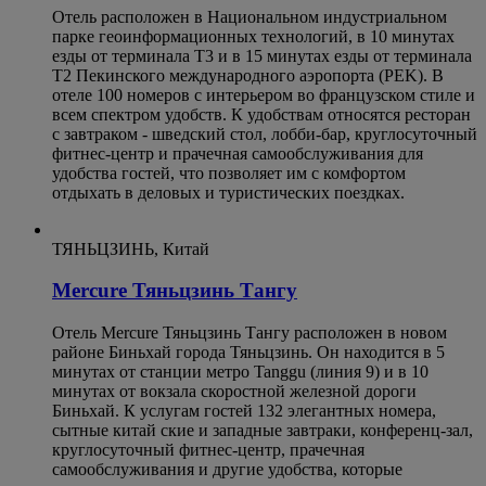
Отель расположен в Национальном индустриальном
парке геоинформационных технологий, в 10 минутах
езды от терминала T3 и в 15 минутах езды от терминала
T2 Пекинского международного аэропорта (PEK). В
отеле 100 номеров с интерьером во французском стиле и
всем спектром удобств. К удобствам относятся ресторан
с завтраком - шведский стол, лобби-бар, круглосуточный
фитнес-центр и прачечная самообслуживания для
удобства гостей, что позволяет им с комфортом
отдыхать в деловых и туристических поездках.
ТЯНЬЦЗИНЬ, Китай
Mercure Тяньцзинь Тангу
Отель Mercure Тяньцзинь Тангу расположен в новом
районе Биньхай города Тяньцзинь. Он находится в 5
минутах от станции метро Tanggu (линия 9) и в 10
минутах от вокзала скоростной железной дороги
Биньхай. К услугам гостей 132 элегантных номера,
сытные китай ские и западные завтраки, конференц-зал,
круглосуточный фитнес-центр, прачечная
самообслуживания и другие удобства, которые