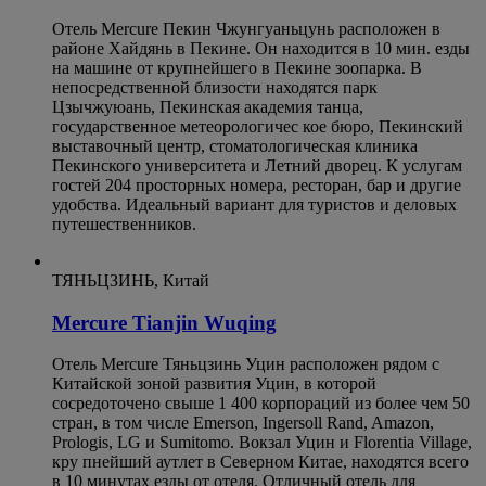
Отель Mercure Пекин Чжунгуаньцунь расположен в
районе Хайдянь в Пекине. Он находится в 10 мин. езды
на машине от крупнейшего в Пекине зоопарка. В
непосредственной близости находятся парк
Цзычжуюань, Пекинская академия танца,
государственное метеорологичес кое бюро, Пекинский
выставочный центр, стоматологическая клиника
Пекинского университета и Летний дворец. К услугам
гостей 204 просторных номера, ресторан, бар и другие
удобства. Идеальный вариант для туристов и деловых
путешественников.
ТЯНЬЦЗИНЬ, Китай
Mercure Tianjin Wuqing
Отель Mercure Тяньцзинь Уцин расположен рядом с
Китайской зоной развития Уцин, в которой
сосредоточено свыше 1 400 корпораций из более чем 50
стран, в том числе Emerson, Ingersoll Rand, Amazon,
Prologis, LG и Sumitomo. Вокзал Уцин и Florentia Village,
кру пнейший аутлет в Северном Китае, находятся всего
в 10 минутах езды от отеля. Отличный отель для