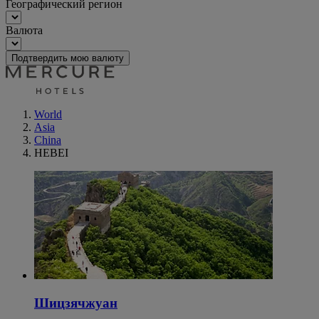
Географический регион
Валюта
Подтвердить мою валюту
World
Asia
China
HEBEI
Шицзячжуан