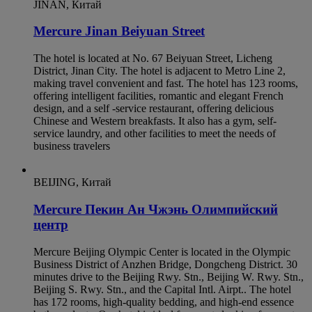
JINAN, Китай
Mercure Jinan Beiyuan Street
The hotel is located at No. 67 Beiyuan Street, Licheng
District, Jinan City. The hotel is adjacent to Metro Line 2,
making travel convenient and fast. The hotel has 123 rooms,
offering intelligent facilities, romantic and elegant French
design, and a self -service restaurant, offering delicious
Chinese and Western breakfasts. It also has a gym, self-
service laundry, and other facilities to meet the needs of
business travelers
BEIJING, Китай
Mercure Пекин Ан Чжэнь Олимпийский
центр
Mercure Beijing Olympic Center is located in the Olympic
Business District of Anzhen Bridge, Dongcheng District. 30
minutes drive to the Beijing Rwy. Stn., Beijing W. Rwy. Stn.,
Beijing S. Rwy. Stn., and the Capital Intl. Airpt.. The hotel
has 172 rooms, high-quality bedding, and high-end essence