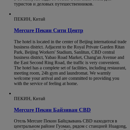
туристов и деловых путешественников.
ПЕКИН, Китай
Mercure Пекин Сити Центр
The hotel is located in the center of Beijing international trade
business district. Adjacent to the Royal Private Garden Ritan
Park, Beijing Workers' Stadium, Sanlitun, CBD central
business district, Yabao Road Market, Chang'an Avenue and
the East Second Ring Road, the traffic is very convenient.
The hotel has a complete set of facilities, including restaurant,
meeting room, 24h gym and laundromat. We warmly
welcome your arrival and are committed to providing you
with the service of feeling at home.
ПЕКИН, Китай
Mercure Пекин Байзиван CBD
Отель Mercure Пекин Байцзывань CBD находится в
центральном районе Гуомао, рядом с станцией Huagong,