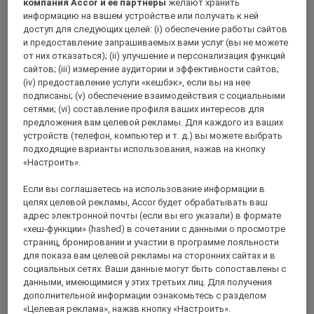
компания Accor и ее партнеры
желают хранить
информацию на вашем устройстве или получать к ней
доступ для следующих целей: (i) обеспечение работы сайтов
Shijiazhuang, Китай
и предоставление запрашиваемых вами услуг (вы не можете
от них отказаться); (ii) улучшение и персонализация функций
Mercure Shijiazhuang East Yuhua Road
сайтов; (iii) измерение аудитории и эффективности сайтов;
(iv) предоставление услуги «кешбэк», если вы на нее
The hotel is located at the southwest exit of Northern Song C
подписаны; (v) обеспечение взаимодействия с социальными
on Line 1. It is close to Tianshanhai World and Hebei
сетями; (vi) составление профиля ваших интересов для
Provincial Museum and other tourist attractions, surrounded
предложения вам целевой рекламы. Для каждого из ваших
by several hospitals. The leisure facilities are fully equipped
устройств (телефон, компьютер и т. д.) вы можете выбрать
with a 24-hour fitness center and washing machine, which
подходящие варианты использования, нажав на кнопку
adds more convenience to guests and provides you with
home-going service. You are welcome at any time.
«Настроить».
Если вы соглашаетесь на использование информации в
целях целевой рекламы, Accor будет обрабатывать ваш
адрес электронной почты (если вы его указали) в формате
«хеш-функции» (hashed) в сочетании с данными о просмотре
страниц, бронировании и участии в программе лояльности
для показа вам целевой рекламы на сторонних сайтах и в
социальных сетях. Ваши данные могут быть сопоставлены с
данными, имеющимися у этих третьих лиц. Для получения
дополнительной информации ознакомьтесь с разделом
«Целевая реклама», нажав кнопку «Настроить».