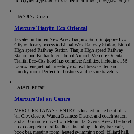
порадуют и деловых путешественников, и отдыхающих.
TIANJIN, Китай
Mercure Tianjin Eco Oriental
Located in Binhai New Area, Tianjin's Sino-Singapore Eco-
City with easy access to Binhai West Railway Station, Binhai
High-speed Railway Station, Tianjin High-speed Railway
Station and Binhai International Airport, Mercure Oriental
Tianjin Eco-City hotel has complete facilities, including 156
rooms, banquet hall, meeting rooms, fitness center, and
laundry room. Perfect for business and leisure travelers.
TAIAN, Китай
Mercure Tai'an Centre
MERCURE TAI'AN CENTRE is located in the heart of Tai
'an City, close to Wanda Business District and coach station,
and a 10-minute drive from Mount Tai Scenic Area. The hotel
has a complete set of facilities, including a lobby bar, cafe,
book bar, meeting room, heated swimming pool, billiard hall,