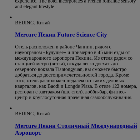
experience. The hotel incorporates a French romantic sensory
and elegant lifestyle
BEIJING, Китай
Mercure Пекин Future Science City
Отель расположен в районе Чанпин, рядом с
наукоградом «Будущее» и примерно в 45 мин езды от
международного аэропорта Пекина. Из отеля рядом со
станцией метро (ветка), откуда легко доехать до
северного вокзала Tiantongyuan, вы сможете быстро
добраться до достопримечательностей города. Кроме
того, отель расположен недалеко от таких деловых
кварталов, как Baodi и Longde Plaza. В отеле 122 номера,
ресторан с завтраком (шв. стол), лобби-бар, фитнес-
центр и круглосуточная прачечная самообслуживания.
BEIJING, Китай
Mercure Пекин Столичный Международный
Аэропорт