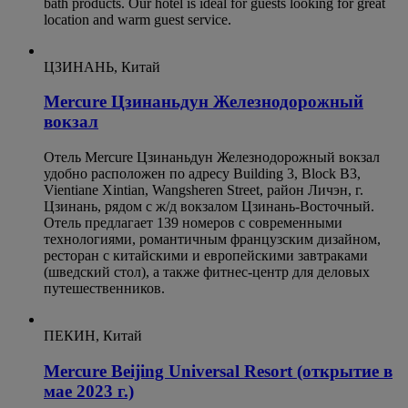
bath products. Our hotel is ideal for guests looking for great
location and warm guest service.
ЦЗИНАНЬ, Китай
Mercure Цзинаньдун Железнодорожный
вокзал
Отель Mercure Цзинаньдун Железнодорожный вокзал
удобно расположен по адресу Building 3, Block B3,
Vientiane Xintian, Wangsheren Street, район Личэн, г.
Цзинань, рядом с ж/д вокзалом Цзинань-Восточный.
Отель предлагает 139 номеров с современными
технологиями, романтичным французским дизайном,
ресторан с китайскими и европейскими завтраками
(шведский стол), а также фитнес-центр для деловых
путешественников.
ПЕКИН, Китай
Mercure Beijing Universal Resort (открытие в
мае 2023 г.)