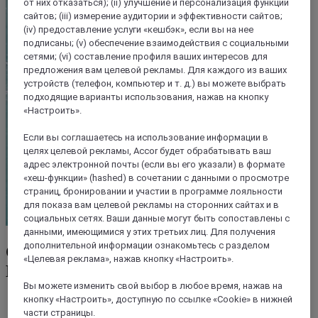
от них отказаться); (ii) улучшение и персонализация функций
сайтов; (iii) измерение аудитории и эффективности сайтов;
(iv) предоставление услуги «кешбэк», если вы на нее
подписаны; (v) обеспечение взаимодействия с социальными
сетями; (vi) составление профиля ваших интересов для
предложения вам целевой рекламы. Для каждого из ваших
устройств (телефон, компьютер и т. д.) вы можете выбрать
подходящие варианты использования, нажав на кнопку
«Настроить».
Если вы соглашаетесь на использование информации в
целях целевой рекламы, Accor будет обрабатывать ваш
адрес электронной почты (если вы его указали) в формате
«хеш-функции» (hashed) в сочетании с данными о просмотре
страниц, бронировании и участии в программе лояльности
для показа вам целевой рекламы на сторонних сайтах и в
социальных сетях. Ваши данные могут быть сопоставлены с
данными, имеющимися у этих третьих лиц. Для получения
дополнительной информации ознакомьтесь с разделом
ОТКРОЙТЕ ДВЕРЬ В МИР
«Целевая реклама», нажав кнопку «Настроить».
БЕСКОНЕЧНЫХ ПРИВИЛЕГИЙ
Вы можете изменить свой выбор в любое время, нажав на
кнопку «Настроить», доступную по ссылке «Cookie» в нижней
ПОВЫШЕНИЕ КАТЕГОРИИ НОМЕРА
части страницы.