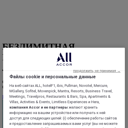
БЕЗЛИМИТНАЯ
ПРОГРАММА
ЛОЯЛЬНОСТИ
продолжить, не принимая →
Файлы cookie и персональные данные
СКИДКА ДО 10% ДЛЯ УЧАСТНИКОВ ПРОГРАММЫ,
На веб-сайтах ALL, hotelF1, ibis, Pullman, Novotel, Mercure,
СЕЙЧАС И ВСЕГДА
MGallery, Sofitel, Movenpick, Mantra, Resorts, Business Travel,
ПРИСОЕДИНЯЙТЕСЬ БЕСПЛАТНО
Meetings, Travelpros, Restaurants & Bars, Spa, Apartments &
Villas, Activities & Events, Limitless Experiences и Hera,
компания Accor и ее партнеры
желают хранить
информацию на вашем устройстве или получать к ней
доступ для следующих целей: (i) обеспечение работы сайтов
и предоставление запрашиваемых вами услуг (вы не можете