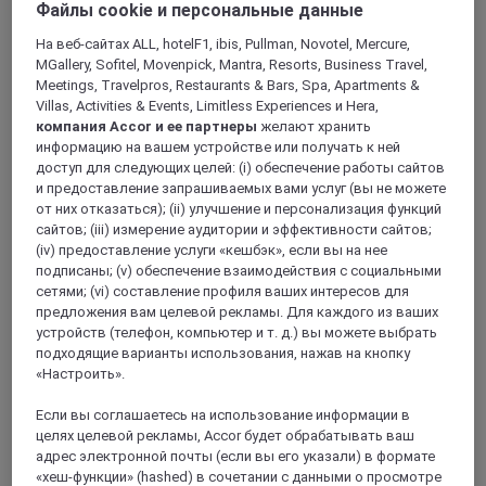
Файлы cookie и персональные данные
На веб-сайтах ALL, hotelF1, ibis, Pullman, Novotel, Mercure,
MGallery, Sofitel, Movenpick, Mantra, Resorts, Business Travel,
Meetings, Travelpros, Restaurants & Bars, Spa, Apartments &
Villas, Activities & Events, Limitless Experiences и Hera,
компания Accor и ее партнеры
желают хранить
информацию на вашем устройстве или получать к ней
Эквадор
доступ для следующих целей: (i) обеспечение работы сайтов
и предоставление запрашиваемых вами услуг (вы не можете
от них отказаться); (ii) улучшение и персонализация функций
сайтов; (iii) измерение аудитории и эффективности сайтов;
(iv) предоставление услуги «кешбэк», если вы на нее
подписаны; (v) обеспечение взаимодействия с социальными
сетями; (vi) составление профиля ваших интересов для
предложения вам целевой рекламы. Для каждого из ваших
устройств (телефон, компьютер и т. д.) вы можете выбрать
подходящие варианты использования, нажав на кнопку
«Настроить».
Боливия
Если вы соглашаетесь на использование информации в
целях целевой рекламы, Accor будет обрабатывать ваш
адрес электронной почты (если вы его указали) в формате
«хеш-функции» (hashed) в сочетании с данными о просмотре