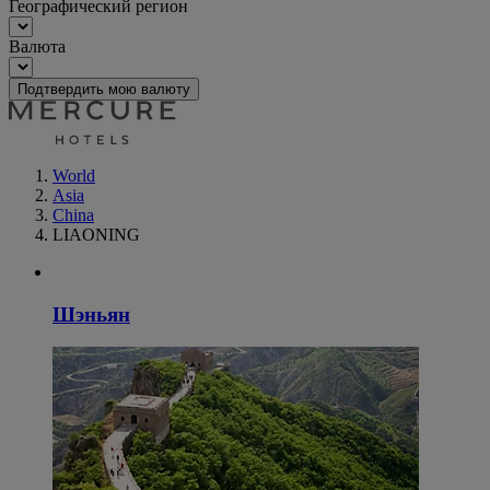
Географический регион
Валюта
Подтвердить мою валюту
World
Asia
China
LIAONING
Шэньян