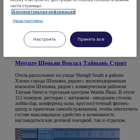
части страницы.
Дополнительная информация
Наши партнеры
Настроить
Принять все
SHENYANG, Китай
Mercure Шеньян Вокзал Тайюань Стрит
Отель расположен на улице Shengli South в районе
Хэпин города Шэньяна, рядом с железнодорожным
вокзалом Шэньяна, рядом с коммерческим районом
Taiyuan Street и торговым центром Wanda Plaza. В отеле
112 номеров, ресторан с завтраком - шведским столом,
лобби-бар, конференц-залы, круглосуточный фитнес-
центр и прачечная самообслуживания, чтобы обеспечить
гостям максимальное удобство и возможность
наслаждаться как деловой поездкой, так и отдыхом.