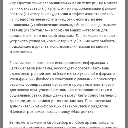
и предоставление запрашиваемых вами услуг (вы не можете
от них отказаться); (ii) улучшение и персонализация функций
сайтов; (iii) измерение аудитории и эффективности сайтов;
(iv) предоставление услуги «кешбэк», если вы на нее
подписаны; (v) обеспечение взаимодействия с социальными
сетями; (vi) составление профиля ваших интересов для
SHENYANG, Китай
предложения вам целевой рекламы. Для каждого из ваших
устройств (телефон, компьютер и т. д.) вы можете выбрать
Mercure Шэньян Циннянь Авеню
подходящие варианты использования, нажав на кнопку
«Настроить».
Телебашня
Если вы соглашаетесь на использование информации в
Отель расположен на проспекте Циннянь в Шэньяне,
целях целевой рекламы, Accor будет обрабатывать ваш
рядом с коммерческой зоной у телебашни, в 600 м от
адрес электронной почты (если вы его указали) в формате
станции метро «Циннянь», в 20 минутах езды от
«хеш-функции» (hashed) в сочетании с данными о просмотре
Северного вокзала Шэньяна и в 30 минутах езды от
аэропорта Таосянь в Шэньяне. В отеле 125 номеров,
страниц, бронировании и участии в программе лояльности
ресторан, бар в фойе, конференц-залы. круглосуточный
для показа вам целевой рекламы на сторонних сайтах и в
фитнес-центр и прачечная самообслуживания для
социальных сетях. Ваши данные могут быть сопоставлены с
комфортного отдыха деловых гостей и туристов.
данными, имеющимися у этих третьих лиц. Для получения
дополнительной информации ознакомьтесь с разделом
«Целевая реклама», нажав кнопку «Настроить».
Вы можете изменить свой выбор в любое время, нажав на
кнопку «Настроить», доступную по ссылке «Cookie» в нижней