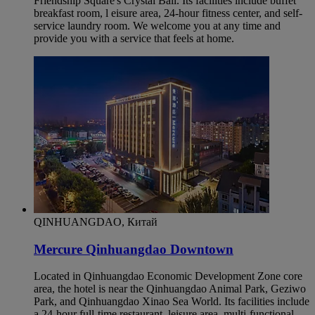
Friendship Square's Crystal Ball. Its facilities include buffet
breakfast room, l eisure area, 24-hour fitness center, and self-
service laundry room. We welcome you at any time and
provide you with a service that feels at home.
QINHUANGDAO, Китай
Mercure Qinhuangdao Downtown
Located in Qinhuangdao Economic Development Zone core
area, the hotel is near the Qinhuangdao Animal Park, Geziwo
Park, and Qinhuangdao Xinao Sea World. Its facilities include
a 24-hour full-time restaurant, leisure area, multi-functional