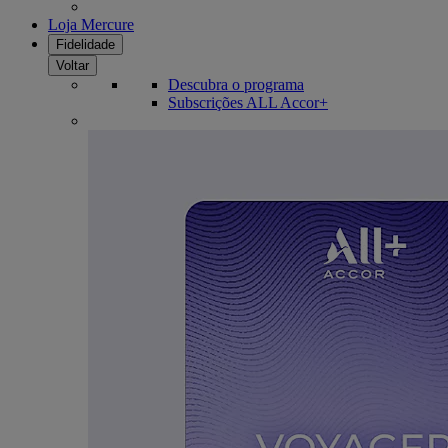
Loja Mercure
Fidelidade
Voltar
Descubra o programa
Subscrições ALL Accor+