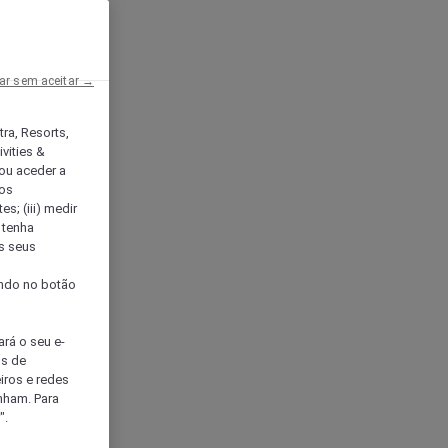
ar sem aceitar →
tra, Resorts,
vities &
ou aceder a
ços
s; (iii) medir
 tenha
os seus
s
cando no botão
ará o seu e-
os de
eiros e redes
nham. Para
".