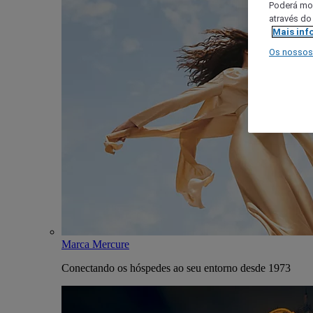
Poderá mod
através do
Mais inf
Os nossos
Marca Mercure
Conectando os hóspedes ao seu entorno desde 1973