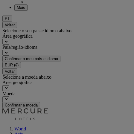
Mais
PT
Voltar
Selecione o seu país e idioma abaixo
Área geográfica
País/região-idioma
Confirmar o meu país e idioma
EUR
(€)
Voltar
Selecione a moeda abaixo
Área geográfica
Moeda
Confirmar a moeda
World