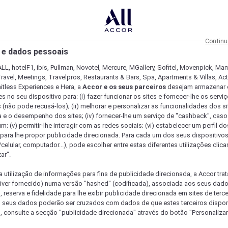
Continu
 e dados pessoais
LL, hotelF1, ibis, Pullman, Novotel, Mercure, MGallery, Sofitel, Movenpick, Man
ravel, Meetings, Travelpros, Restaurants & Bars, Spa, Apartments & Villas, Acti
mitless Experiences e Hera, a
Accor e os seus parceiros
desejam armazenar 
 no seu dispositivo para: (i) fazer funcionar os sites e fornecer-lhe os servi
 (não pode recusá-los); (ii) melhorar e personalizar as funcionalidades dos site
a e o desempenho dos sites; (iv) fornecer-lhe um serviço de "cashback", caso
m; (v) permitir-lhe interagir com as redes sociais; (vi) estabelecer um perfil d
 para lhe propor publicidade direcionada. Para cada um dos seus dispositivo
/celular, computador...), pode escolher entre estas diferentes utilizações cli
ar".
a utilização de informações para fins de publicidade direcionada, a Accor trat
 tiver fornecido) numa versão "hashed" (codificada), associada aos seus dad
 reserva e fidelidade para lhe exibir publicidade direcionada em sites de terc
s seus dados poderão ser cruzados com dados de que estes terceiros dispo
, consulte a secção "publicidade direcionada" através do botão "Personalizar