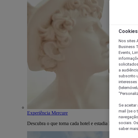
Cookies
Nos sites A
Business T
Events, Li
informações
solicitados
a audiênci
subscrito u
interesses
(telemóvel
"Personaliz
Se aceitar 
mail (se o
Experiência Mercure
navegação,
sociais. O
Descubra o que torna cada hotel e estadia Mercure única
saber mais