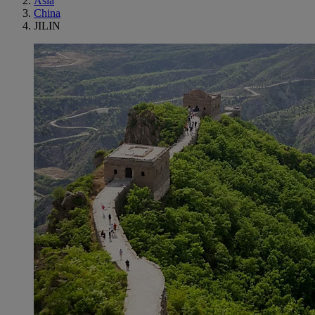
Asia
China
JILIN