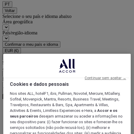
PT
Voltar
Selecione o seu país e idioma abaixo
Área geográfica
País/região-idioma
Confirmar o meu país e idioma
EUR
(€)
Voltar
Selecione a moeda abaixo
Área geográfica
Continuar sem aceitar →
Moeda
Cookies e dados pessoais
Confirmar a moeda
Nos sites ALL, hotelF1, ibis, Pullman, Novotel, Mercure, MGallery,
Sofitel, Movenpick, Mantra, Resorts, Business Travel, Meetings,
Travelpros, Restaurants & Bars, Spa, Apartments & Villas,
Activities & Events, Limitless Experiences e Hera, a
Accor e os
World
seus parceiros
desejam armazenar ou aceder a informações no
Asia
seu dispositivo para: (i) fazer funcionar os sites e fornecer-lhe os
China
serviços solicitados (não pode recusá-los); (ii) melhorar e
personalizar as funcionalidades dos sites; (iii) medir a audiência