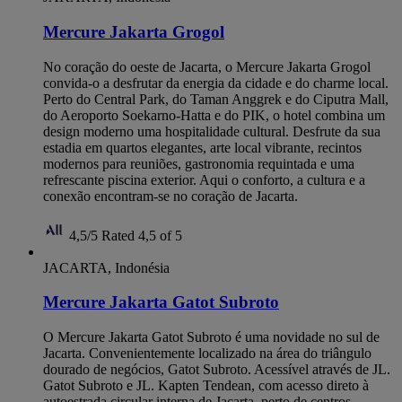
Mercure Jakarta Grogol
No coração do oeste de Jacarta, o Mercure Jakarta Grogol
convida-o a desfrutar da energia da cidade e do charme local.
Perto do Central Park, do Taman Anggrek e do Ciputra Mall,
do Aeroporto Soekarno-Hatta e do PIK, o hotel combina um
design moderno uma hospitalidade cultural. Desfrute da sua
estadia em quartos elegantes, arte local vibrante, recintos
modernos para reuniões, gastronomia requintada e uma
refrescante piscina exterior. Aqui o conforto, a cultura e a
conexão encontram-se no coração de Jacarta.
4,5/5
Rated 4,5 of 5
JACARTA, Indonésia
Mercure Jakarta Gatot Subroto
O Mercure Jakarta Gatot Subroto é uma novidade no sul de
Jacarta. Convenientemente localizado na área do triângulo
dourado de negócios, Gatot Subroto. Acessível através de JL.
Gatot Subroto e JL. Kapten Tendean, com acesso direto à
autoestrada circular interna de Jacarta, perto de centros