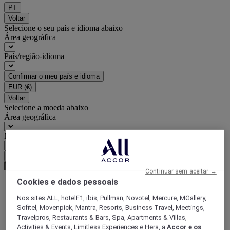
PT
Voltar
Selecione o seu país e idioma abaixo
Área geográfica
País/região-idioma
Confirmar o meu país e idioma
EUR
(€)
Voltar
Selecione a moeda abaixo
Área geográfica
Moeda
Confirmar a moeda
Continuar sem aceitar →
Cookies e dados pessoais
World
Nos sites ALL, hotelF1, ibis, Pullman, Novotel, Mercure, MGallery,
Asia
Sofitel, Movenpick, Mantra, Resorts, Business Travel, Meetings,
Indonesia
Travelpros, Restaurants & Bars, Spa, Apartments & Villas,
BORNEO
Activities & Events, Limitless Experiences e Hera, a
Accor e os