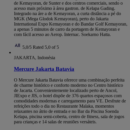
de Kemayoran, de Sunter e dos centros comerciais, sendo o
acesso mais próximo à área gastron. de Kelapa Gading.
Integrado na áre a de Kemayoran, a curta distância a pé do
MGK (Mega Glodok Kemayoran), perto do Jakarta
International Expo Kemayoran e do Bandar Golf Kemayoran,
a apenas 5 minutos de carro da portagem de Kemayoran e
com fácil acesso ao Aerop. Internac. Soekarno Hatta.
5,0/5
Rated 5,0 of 5
JAKARTA, Indonésia
Mercure Jakarta Batavia
O Mercure Jakarta Batavia oferece uma combinação perfeita
de charme histórico e conforto moderno no Centro histórico
de Jacarta. Convenientemente localizado perto de Ancol,
JIExpo e JIS, o hotel dispõe de 376 quartos espaçosos com
comodidades modernas e carregamento para VE. Desfrute de
refeições todo o dia no Restaurante Malaka, momentos
relaxantes no átrio de entrada e no Bar da Piscina Soenda
Kelapa, piscina semi-coberta, centro de fitness, sala de jogos
para crianças e 14 salas de reuniões versáteis.