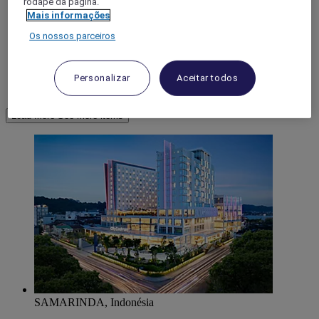
rodapé da página.
Mais informações
Os nossos parceiros
Personalizar
Aceitar todos
Kalimantan Du Sud
Load More
See more items
SAMARINDA, Indonésia