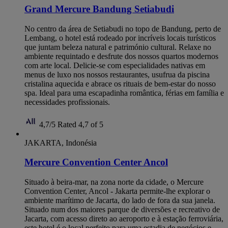
Grand Mercure Bandung Setiabudi
No centro da área de Setiabudi no topo de Bandung, perto de
Lembang, o hotel está rodeado por incríveis locais turísticos
que juntam beleza natural e património cultural. Relaxe no
ambiente requintado e desfrute dos nossos quartos modernos
com arte local. Delicie-se com especialidades nativas em
menus de luxo nos nossos restaurantes, usufrua da piscina
cristalina aquecida e abrace os rituais de bem-estar do nosso
spa. Ideal para uma escapadinha romântica, férias em família e
necessidades profissionais.
4,7/5
Rated 4,7 of 5
JAKARTA, Indonésia
Mercure Convention Center Ancol
Situado à beira-mar, na zona norte da cidade, o Mercure
Convention Center, Ancol - Jakarta permite-lhe explorar o
ambiente marítimo de Jacarta, do lado de fora da sua janela.
Situado num dos maiores parque de diversões e recreativo de
Jacarta, com acesso direto ao aeroporto e à estação ferroviária,
este hotel é o local perfeito para uma estadia de negócios e