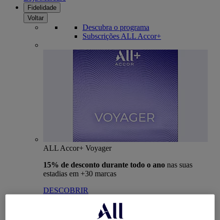
Fidelidade
Voltar
Descubra o programa
Subscrições ALL Accor+
ALL Accor+ Voyager
15% de desconto durante todo o ano
nas suas
estadias em +30 marcas
DESCOBRIR
Mais