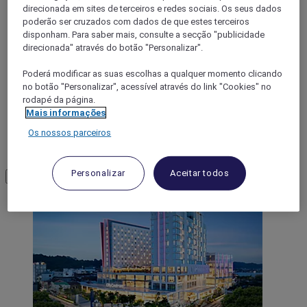
Kalimantan oriental
direcionada em sites de terceiros e redes sociais. Os seus dados
poderão ser cruzados com dados de que estes terceiros
disponham. Para saber mais, consulte a secção "publicidade
direcionada" através do botão "Personalizar".
Poderá modificar as suas escolhas a qualquer momento clicando
no botão "Personalizar", acessível através do link "Cookies" no
rodapé da página.
Mais informações
Os nossos parceiros
Samarinda
Personalizar
Aceitar todos
Load More
See more items