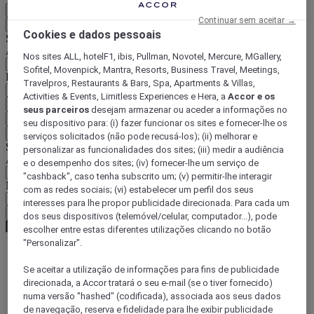
PT
Continuar sem aceitar →
Voltar
Cookies e dados pessoais
Selecione o seu país e idioma abaixo
Área geográfica
Nos sites ALL, hotelF1, ibis, Pullman, Novotel, Mercure, MGallery,
Sofitel, Movenpick, Mantra, Resorts, Business Travel, Meetings,
País/região-idioma
Travelpros, Restaurants & Bars, Spa, Apartments & Villas,
Activities & Events, Limitless Experiences e Hera, a
Accor e os
Confirmar o meu país e idioma
seus parceiros
desejam armazenar ou aceder a informações no
EUR
(€)
seu dispositivo para: (i) fazer funcionar os sites e fornecer-lhe os
Voltar
serviços solicitados (não pode recusá-los); (ii) melhorar e
Selecione a moeda abaixo
personalizar as funcionalidades dos sites; (iii) medir a audiência
Área geográfica
e o desempenho dos sites; (iv) fornecer-lhe um serviço de
"cashback", caso tenha subscrito um; (v) permitir-lhe interagir
Moeda
com as redes sociais; (vi) estabelecer um perfil dos seus
interesses para lhe propor publicidade direcionada. Para cada um
Confirmar a moeda
dos seus dispositivos (telemóvel/celular, computador...), pode
escolher entre estas diferentes utilizações clicando no botão
"Personalizar".
World
Se aceitar a utilização de informações para fins de publicidade
Asia
direcionada, a Accor tratará o seu e-mail (se o tiver fornecido)
Indonesia
numa versão "hashed" (codificada), associada aos seus dados
BORNEO
de navegação, reserva e fidelidade para lhe exibir publicidade