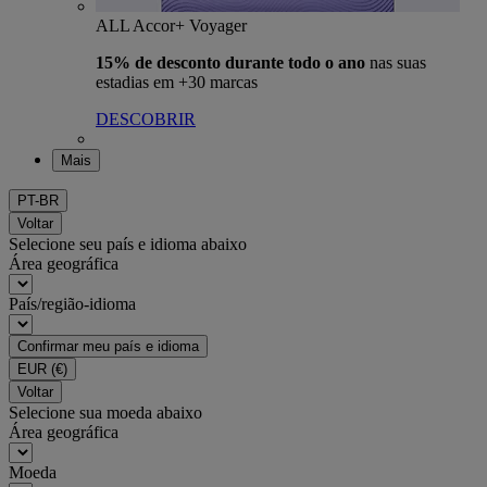
ALL Accor+ Voyager
15% de desconto durante todo o ano
nas suas
estadias em +30 marcas
DESCOBRIR
Mais
PT-BR
Voltar
Selecione seu país e idioma abaixo
Área geográfica
País/região-idioma
Confirmar meu país e idioma
EUR
(€)
Voltar
Selecione sua moeda abaixo
Área geográfica
Moeda