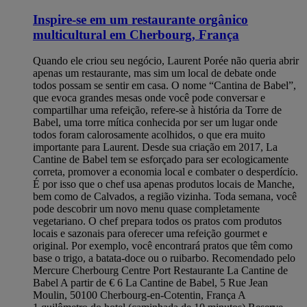
Inspire-se em um restaurante orgânico
multicultural em Cherbourg, França
Quando ele criou seu negócio, Laurent Porée não queria abrir
apenas um restaurante, mas sim um local de debate onde
todos possam se sentir em casa. O nome “Cantina de Babel”,
que evoca grandes mesas onde você pode conversar e
compartilhar uma refeição, refere-se à história da Torre de
Babel, uma torre mítica conhecida por ser um lugar onde
todos foram calorosamente acolhidos, o que era muito
importante para Laurent. Desde sua criação em 2017, La
Cantine de Babel tem se esforçado para ser ecologicamente
correta, promover a economia local e combater o desperdício.
É por isso que o chef usa apenas produtos locais de Manche,
bem como de Calvados, a região vizinha. Toda semana, você
pode descobrir um novo menu quase completamente
vegetariano. O chef prepara todos os pratos com produtos
locais e sazonais para oferecer uma refeição gourmet e
original. Por exemplo, você encontrará pratos que têm como
base o trigo, a batata-doce ou o ruibarbo. Recomendado pelo
Mercure Cherbourg Centre Port Restaurante La Cantine de
Babel A partir de € 6 La Cantine de Babel, 5 Rue Jean
Moulin, 50100 Cherbourg-en-Cotentin, França A