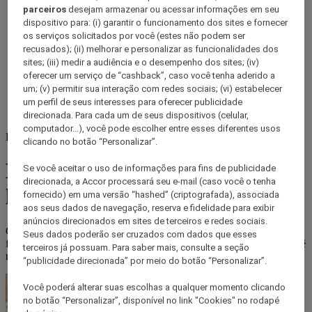
parceiros
desejam armazenar ou acessar informações em seu
dispositivo para: (i) garantir o funcionamento dos sites e fornecer
os serviços solicitados por você (estes não podem ser
recusados); (ii) melhorar e personalizar as funcionalidades dos
sites; (iii) medir a audiência e o desempenho dos sites; (iv)
oferecer um serviço de “cashback”, caso você tenha aderido a
um; (v) permitir sua interação com redes sociais; (vi) estabelecer
um perfil de seus interesses para oferecer publicidade
direcionada. Para cada um de seus dispositivos (celular,
computador...), você pode escolher entre esses diferentes usos
Brasil
clicando no botão “Personalizar”.
Explorando festas e eventos
Se você aceitar o uso de informações para fins de publicidade
direcionada, a Accor processará seu e-mail (caso você o tenha
locais com Mercure
fornecido) em uma versão “hashed” (criptografada), associada
aos seus dados de navegação, reserva e fidelidade para exibir
anúncios direcionados em sites de terceiros e redes sociais.
Com o Mercure, cada destino ganha um toque especial. Seja em
Seus dados poderão ser cruzados com dados que esses
festivais gastronômicos ou eventos musicais, sua estadia coloca você
terceiros já possuam. Para saber mais, consulte a seção
no centro das celebrações locais.
“publicidade direcionada” por meio do botão “Personalizar”.
Você poderá alterar suas escolhas a qualquer momento clicando
no botão “Personalizar”, disponível no link "Cookies" no rodapé