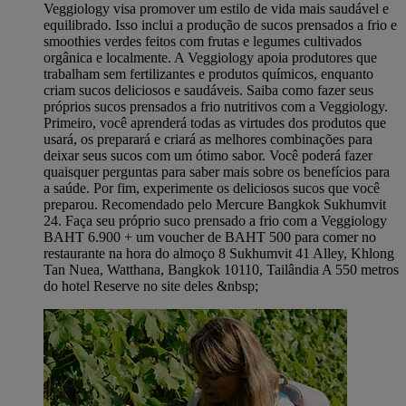
Veggiology visa promover um estilo de vida mais saudável e
equilibrado. Isso inclui a produção de sucos prensados a frio e
smoothies verdes feitos com frutas e legumes cultivados
orgânica e localmente. A Veggiology apoia produtores que
trabalham sem fertilizantes e produtos químicos, enquanto
criam sucos deliciosos e saudáveis. Saiba como fazer seus
próprios sucos prensados a frio nutritivos com a Veggiology.
Primeiro, você aprenderá todas as virtudes dos produtos que
usará, os preparará e criará as melhores combinações para
deixar seus sucos com um ótimo sabor. Você poderá fazer
quaisquer perguntas para saber mais sobre os benefícios para
a saúde. Por fim, experimente os deliciosos sucos que você
preparou. Recomendado pelo Mercure Bangkok Sukhumvit
24. Faça seu próprio suco prensado a frio com a Veggiology
BAHT 6.900 + um voucher de BAHT 500 para comer no
restaurante na hora do almoço 8 Sukhumvit 41 Alley, Khlong
Tan Nuea, Watthana, Bangkok 10110, Tailândia A 550 metros
do hotel Reserve no site deles &nbsp;