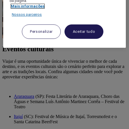
da página.
Mais informações
Nossos parceiros
Personalizar
Aceitar tudo
Eventos culturais
Viajar é uma oportunidade única de vivenciar o melhor de cada
destino, e os eventos culturais são o cenário perfeito para explorar a
arte e as tradições locais. Confira algumas cidades onde você pode
aproveitar experiências únicas:
Araraquara
(SP): Festa Literária de Araraquara, Choro das
Águas e Semana Luís Antônio Martinez Corrêa – Festival de
Teatro
Itajaí
(SC): Festival de Música de Itajaí, Torresmofest e o
Santa Catarina BeerFest