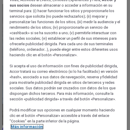
sus socios
desean almacenar o acceder a información en su
terminal para: (i) hacer funcionar los sitios y proporcionarle los
servicios que solicita (no puede rechazarlos); (ii) mejorar y
personalizar las funciones de los sitios; (iii) medir la audiencia y el
rendimiento de los sitios; (iv) proporcionarle un servicio de
«cashback» si se ha suscrito a uno; (v) permitirle interactuar con
las redes sociales; (vi) establecer un perfil de sus intereses para
ofrecerle publicidad dirigida. Para cada uno de sus terminales
(teléfono, ordenador...), puede elegir entre estos diferentes usos
haciendo clic en el botón «Personalizar».
Si acepta el uso de información con fines de publicidad dirigida,
Accor tratará su correo electrónico (si lo ha facilitado) en versión
«hash», asociado a sus datos de navegación, reserva y fidelidad
para mostrarle publicidad dirigida en sitios de terceros y redes
sociales. Sus datos podrán ser cruzados con datos de los que
dispongan dichos terceros. Para más información, consulte la
sección «publicidad dirigida» a través del botón «Personalizar».
Podrá modificar sus opciones en cualquier momento haciendo
clic en el botón «Personalizar» accesible a través del enlace
"Cookies" en la parte inferior de la página.
Más información
Condiciones de venta