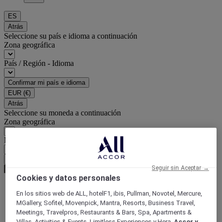
ES
Atrás
Seleccione su país e idioma a continuación
Zona geográfica
País / Región - Idioma
Confirmar mi país e idioma
EUR
(€)
Atrás
Seleccione su moneda a continuación
Zona geográfica
Moneda
Confirmar mi moneda
Seguir sin Aceptar →
Cookies y datos personales
En los sitios web de ALL, hotelF1, ibis, Pullman, Novotel, Mercure,
Página de inicio
MGallery, Sofitel, Movenpick, Mantra, Resorts, Business Travel,
Ofertas del centro
Meetings, Travelpros, Restaurants & Bars, Spa, Apartments &
Mercados navideños en Europa | Mercure Hotels
Villas, Activities & Events, Limitless Experiences y Hera,
Accor y