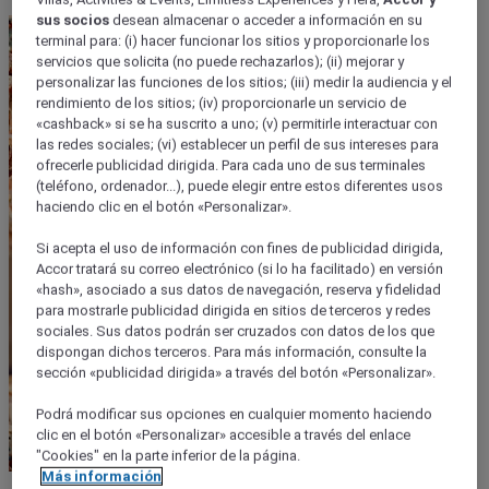
sus socios
desean almacenar o acceder a información en su
terminal para: (i) hacer funcionar los sitios y proporcionarle los
servicios que solicita (no puede rechazarlos); (ii) mejorar y
personalizar las funciones de los sitios; (iii) medir la audiencia y el
rendimiento de los sitios; (iv) proporcionarle un servicio de
«cashback» si se ha suscrito a uno; (v) permitirle interactuar con
las redes sociales; (vi) establecer un perfil de sus intereses para
ofrecerle publicidad dirigida. Para cada uno de sus terminales
(teléfono, ordenador...), puede elegir entre estos diferentes usos
haciendo clic en el botón «Personalizar».
Si acepta el uso de información con fines de publicidad dirigida,
Accor tratará su correo electrónico (si lo ha facilitado) en versión
«hash», asociado a sus datos de navegación, reserva y fidelidad
para mostrarle publicidad dirigida en sitios de terceros y redes
sociales. Sus datos podrán ser cruzados con datos de los que
dispongan dichos terceros. Para más información, consulte la
sección «publicidad dirigida» a través del botón «Personalizar».
Podrá modificar sus opciones en cualquier momento haciendo
clic en el botón «Personalizar» accesible a través del enlace
"Cookies" en la parte inferior de la página.
Más información