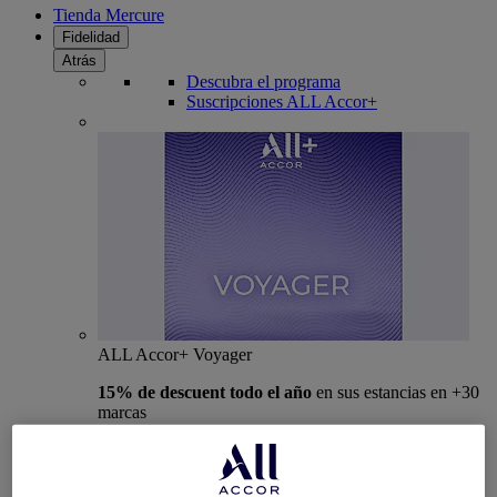
Tienda Mercure
Fidelidad
Atrás
Descubra el programa
Suscripciones ALL Accor+
ALL Accor+ Voyager
15% de descuent todo el año
en sus estancias en +30
marcas
ÚNETE YA
Más