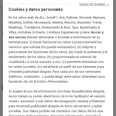
Seguir sin Aceptar →
ES
Cookies y datos personales
Atrás
En los sitios web de ALL, hotelF1, ibis, Pullman, Novotel, Mercure,
Seleccione su país e idioma a continuación
MGallery, Sofitel, Movenpick, Mantra, Resorts, Business Travel,
Zona geográfica
Meetings, Travelpros, Restaurants & Bars, Spa, Apartments &
Villas, Activities & Events, Limitless Experiences y Hera,
Accor y
País / Región - Idioma
sus socios
desean almacenar o acceder a información en su
terminal para: (i) hacer funcionar los sitios y proporcionarle los
Confirmar mi país e idioma
servicios que solicita (no puede rechazarlos); (ii) mejorar y
EUR
(€)
personalizar las funciones de los sitios; (iii) medir la audiencia y el
Atrás
rendimiento de los sitios; (iv) proporcionarle un servicio de
Seleccione su moneda a continuación
«cashback» si se ha suscrito a uno; (v) permitirle interactuar con
Zona geográfica
las redes sociales; (vi) establecer un perfil de sus intereses para
ofrecerle publicidad dirigida. Para cada uno de sus terminales
Moneda
(teléfono, ordenador...), puede elegir entre estos diferentes usos
haciendo clic en el botón «Personalizar».
Confirmar mi moneda
Si acepta el uso de información con fines de publicidad dirigida,
Accor tratará su correo electrónico (si lo ha facilitado) en versión
«hash», asociado a sus datos de navegación, reserva y fidelidad
World
para mostrarle publicidad dirigida en sitios de terceros y redes
Europe
sociales. Sus datos podrán ser cruzados con datos de los que
Austria
dispongan dichos terceros. Para más información, consulte la