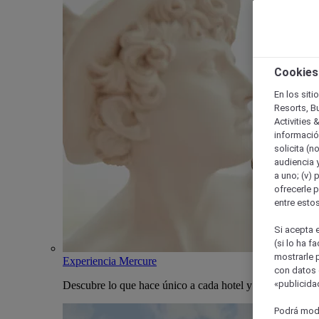
Cookies
En los siti
Resorts, B
Activities 
información
solicita (n
audiencia y
a uno; (v) 
ofrecerle p
entre esto
Si acepta e
(si lo ha f
mostrarle 
Experiencia Mercure
con datos 
«publicidad
Descubre lo que hace único a cada hotel y estancia Merc
Podrá modi