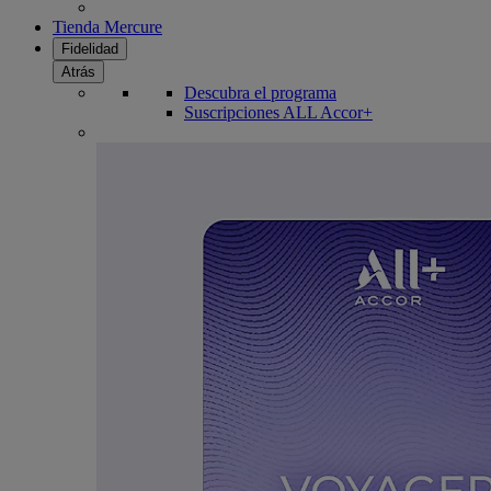
Tienda Mercure
Fidelidad
Atrás
Descubra el programa
Suscripciones ALL Accor+