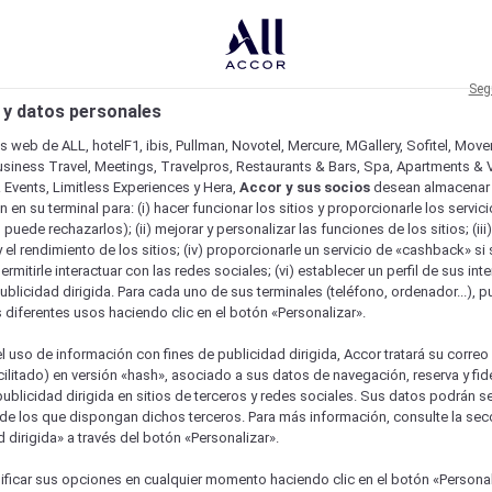
Seg
 y datos personales
os web de ALL, hotelF1, ibis, Pullman, Novotel, Mercure, MGallery, Sofitel, Mov
usiness Travel, Meetings, Travelpros, Restaurants & Bars, Spa, Apartments & Vi
& Events, Limitless Experiences y Hera,
Accor y sus socios
desean almacenar 
 en su terminal para: (i) hacer funcionar los sitios y proporcionarle los servic
o puede rechazarlos); (ii) mejorar y personalizar las funciones de los sitios; (iii
 el rendimiento de los sitios; (iv) proporcionarle un servicio de «cashback» si 
permitirle interactuar con las redes sociales; (vi) establecer un perfil de sus in
ublicidad dirigida. Para cada uno de sus terminales (teléfono, ordenador...), p
s diferentes usos haciendo clic en el botón «Personalizar».
l uso de información con fines de publicidad dirigida, Accor tratará su correo
acilitado) en versión «hash», asociado a sus datos de navegación, reserva y fid
publicidad dirigida en sitios de terceros y redes sociales. Sus datos podrán 
de los que dispongan dichos terceros. Para más información, consulte la sec
 dirigida» a través del botón «Personalizar».
ure
ficar sus opciones en cualquier momento haciendo clic en el botón «Personal