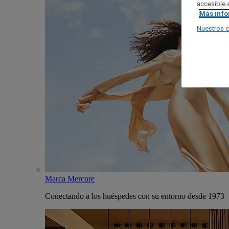
accesible a
Más inf
Nuestros 
Marca Mercure
Conectando a los huéspedes con su entorno desde 1973