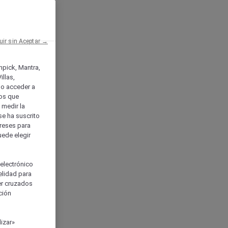
uir sin Aceptar →
enpick, Mantra,
llas,
o acceder a
ios que
) medir la
se ha suscrito
tereses para
uede elegir
 electrónico
elidad para
ser cruzados
ción
izar»