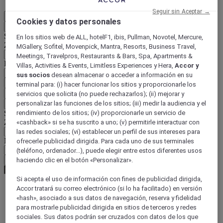
Seguir sin Aceptar →
ES
Cookies y datos personales
Atrás
Seleccione su país e idioma a continuación
En los sitios web de ALL, hotelF1, ibis, Pullman, Novotel, Mercure,
Zona geográfica
MGallery, Sofitel, Movenpick, Mantra, Resorts, Business Travel,
Meetings, Travelpros, Restaurants & Bars, Spa, Apartments &
País / Región - Idioma
Villas, Activities & Events, Limitless Experiences y Hera,
Accor y
sus socios
desean almacenar o acceder a información en su
Confirmar mi país e idioma
terminal para: (i) hacer funcionar los sitios y proporcionarle los
EUR
(€)
servicios que solicita (no puede rechazarlos); (ii) mejorar y
personalizar las funciones de los sitios; (iii) medir la audiencia y el
Atrás
Seleccione su moneda a continuación
rendimiento de los sitios; (iv) proporcionarle un servicio de
Zona geográfica
«cashback» si se ha suscrito a uno; (v) permitirle interactuar con
las redes sociales; (vi) establecer un perfil de sus intereses para
Moneda
ofrecerle publicidad dirigida. Para cada uno de sus terminales
(teléfono, ordenador...), puede elegir entre estos diferentes usos
Confirmar mi moneda
haciendo clic en el botón «Personalizar».
Si acepta el uso de información con fines de publicidad dirigida,
Accor tratará su correo electrónico (si lo ha facilitado) en versión
«hash», asociado a sus datos de navegación, reserva y fidelidad
World
para mostrarle publicidad dirigida en sitios de terceros y redes
South America
Brazil
sociales. Sus datos podrán ser cruzados con datos de los que