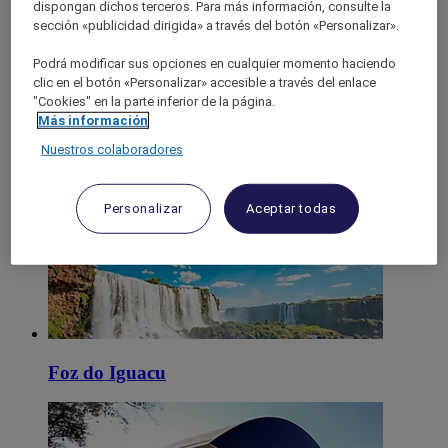
Paraná
dispongan dichos terceros. Para más información, consulte la
sección «publicidad dirigida» a través del botón «Personalizar».
Podrá modificar sus opciones en cualquier momento haciendo
Sao Jose Dos Pinhais
clic en el botón «Personalizar» accesible a través del enlace
"Cookies" en la parte inferior de la página.
Más información
Nuestros colaboradores
Ponta Grossa
Personalizar
Aceptar todas
Foz do Iguacu