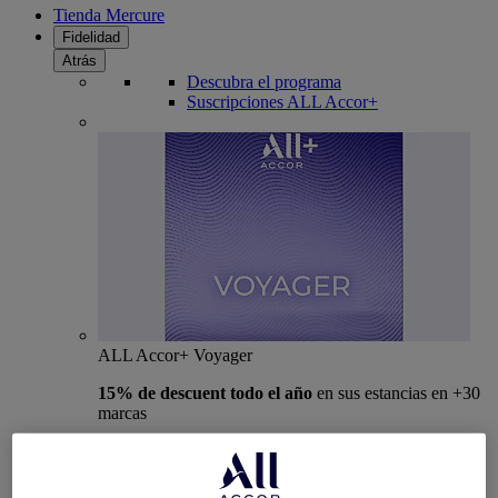
Tienda Mercure
Fidelidad
Atrás
Descubra el programa
Suscripciones ALL Accor+
ALL Accor+ Voyager
15% de descuent todo el año
en sus estancias en +30
marcas
ÚNETE YA
Más