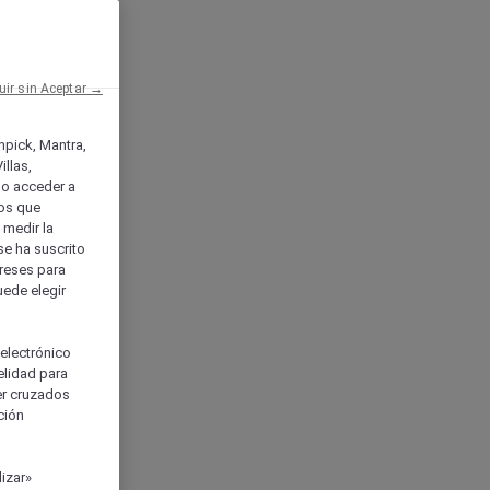
uir sin Aceptar →
enpick, Mantra,
llas,
o acceder a
ios que
) medir la
se ha suscrito
tereses para
uede elegir
 electrónico
elidad para
ser cruzados
ción
izar»