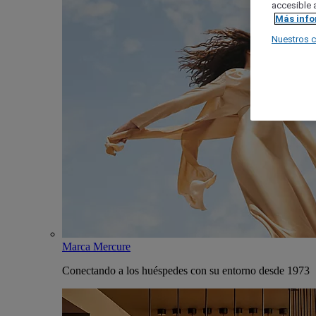
accesible a
Más inf
Nuestros 
Marca Mercure
Conectando a los huéspedes con su entorno desde 1973