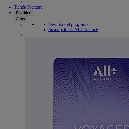
Tienda Mercure
Fidelidad
Atrás
Descubra el programa
Suscripciones ALL Accor+