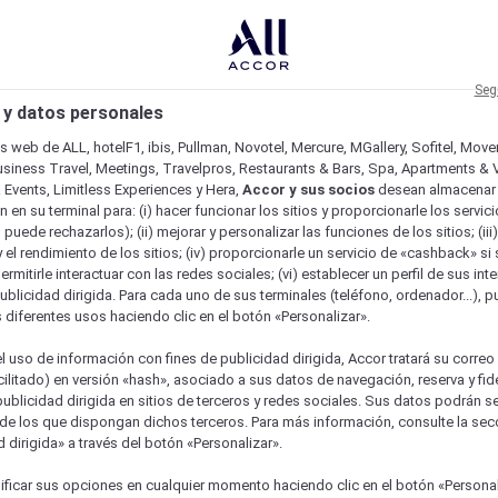
Seg
 y datos personales
os web de ALL, hotelF1, ibis, Pullman, Novotel, Mercure, MGallery, Sofitel, Mov
usiness Travel, Meetings, Travelpros, Restaurants & Bars, Spa, Apartments & Vi
& Events, Limitless Experiences y Hera,
Accor y sus socios
desean almacenar 
 en su terminal para: (i) hacer funcionar los sitios y proporcionarle los servic
o puede rechazarlos); (ii) mejorar y personalizar las funciones de los sitios; (iii
 el rendimiento de los sitios; (iv) proporcionarle un servicio de «cashback» si 
permitirle interactuar con las redes sociales; (vi) establecer un perfil de sus in
ublicidad dirigida. Para cada uno de sus terminales (teléfono, ordenador...), p
s diferentes usos haciendo clic en el botón «Personalizar».
l uso de información con fines de publicidad dirigida, Accor tratará su correo
acilitado) en versión «hash», asociado a sus datos de navegación, reserva y fid
publicidad dirigida en sitios de terceros y redes sociales. Sus datos podrán 
de los que dispongan dichos terceros. Para más información, consulte la sec
 dirigida» a través del botón «Personalizar».
ure
ficar sus opciones en cualquier momento haciendo clic en el botón «Personal