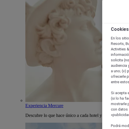
Cookies
En los siti
Resorts, B
Activities 
información
solicita (n
audiencia y
a uno; (v) 
ofrecerle p
entre esto
Si acepta e
(si lo ha f
mostrarle 
Experiencia Mercure
con datos 
«publicidad
Descubre lo que hace único a cada hotel y estancia Merc
Podrá modi