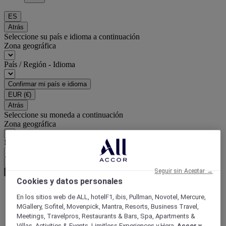
ES
Atrás
Seleccione su país e idioma a continuación
Zona geográfica
País / Región - Idioma
Confirmar mi país e idioma
EUR
(€)
Atrás
Seleccione su moneda a continuación
Zona geográfica
Moneda
Confirmar mi moneda
Seguir sin Aceptar →
Cookies y datos personales
En los sitios web de ALL, hotelF1, ibis, Pullman, Novotel, Mercure,
World
MGallery, Sofitel, Movenpick, Mantra, Resorts, Business Travel,
South America
Meetings, Travelpros, Restaurants & Bars, Spa, Apartments &
Brazil
Villas, Activities & Events, Limitless Experiences y Hera,
Accor y