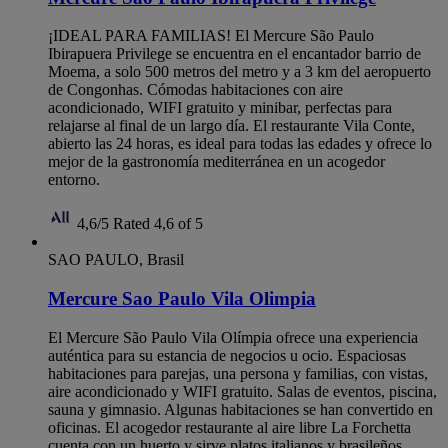
¡IDEAL PARA FAMILIAS! El Mercure São Paulo
Ibirapuera Privilege se encuentra en el encantador barrio de
Moema, a solo 500 metros del metro y a 3 km del aeropuerto
de Congonhas. Cómodas habitaciones con aire
acondicionado, WIFI gratuito y minibar, perfectas para
relajarse al final de un largo día. El restaurante Vila Conte,
abierto las 24 horas, es ideal para todas las edades y ofrece lo
mejor de la gastronomía mediterránea en un acogedor
entorno.
4,6/5
Rated 4,6 of 5
SAO PAULO, Brasil
Mercure Sao Paulo Vila Olimpia
El Mercure São Paulo Vila Olímpia ofrece una experiencia
auténtica para su estancia de negocios u ocio. Espaciosas
habitaciones para parejas, una persona y familias, con vistas,
aire acondicionado y WIFI gratuito. Salas de eventos, piscina,
sauna y gimnasio. Algunas habitaciones se han convertido en
oficinas. El acogedor restaurante al aire libre La Forchetta
cuenta con un huerto y sirve platos italianos y brasileños.