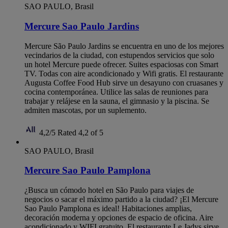
SAO PAULO, Brasil
Mercure Sao Paulo Jardins
Mercure São Paulo Jardins se encuentra en uno de los mejores
vecindarios de la ciudad, con estupendos servicios que solo
un hotel Mercure puede ofrecer. Suites espaciosas con Smart
TV. Todas con aire acondicionado y Wifi gratis. El restaurante
Augusta Coffee Food Hub sirve un desayuno con cruasanes y
cocina contemporánea. Utilice las salas de reuniones para
trabajar y relájese en la sauna, el gimnasio y la piscina. Se
admiten mascotas, por un suplemento.
4,2/5
Rated 4,2 of 5
SAO PAULO, Brasil
Mercure Sao Paulo Pamplona
¿Busca un cómodo hotel en São Paulo para viajes de
negocios o sacar el máximo partido a la ciudad? ¡El Mercure
Sao Paulo Pamplona es ideal! Habitaciones amplias,
decoración moderna y opciones de espacio de oficina. Aire
acondicionado y WIFI gratuito. El restaurante Le Jadys sirve