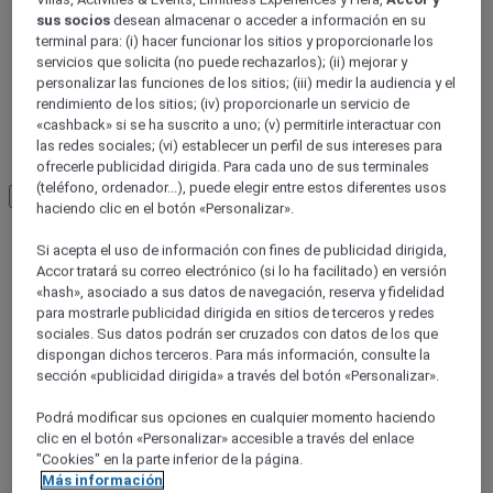
Espirito Santo
sus socios
desean almacenar o acceder a información en su
terminal para: (i) hacer funcionar los sitios y proporcionarle los
servicios que solicita (no puede rechazarlos); (ii) mejorar y
personalizar las funciones de los sitios; (iii) medir la audiencia y el
rendimiento de los sitios; (iv) proporcionarle un servicio de
«cashback» si se ha suscrito a uno; (v) permitirle interactuar con
las redes sociales; (vi) establecer un perfil de sus intereses para
ofrecerle publicidad dirigida. Para cada uno de sus terminales
(teléfono, ordenador...), puede elegir entre estos diferentes usos
Load More
See more items
haciendo clic en el botón «Personalizar».
Si acepta el uso de información con fines de publicidad dirigida,
Accor tratará su correo electrónico (si lo ha facilitado) en versión
«hash», asociado a sus datos de navegación, reserva y fidelidad
para mostrarle publicidad dirigida en sitios de terceros y redes
sociales. Sus datos podrán ser cruzados con datos de los que
dispongan dichos terceros. Para más información, consulte la
sección «publicidad dirigida» a través del botón «Personalizar».
Podrá modificar sus opciones en cualquier momento haciendo
clic en el botón «Personalizar» accesible a través del enlace
"Cookies" en la parte inferior de la página.
Más información
BELO HORIZONTE, Brasil