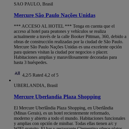
SAO PAULO, Brasil
Mercure São Paulo Nações Unidas
*** ACCESO AL HOTEL *** Tenga en cuenta que el
acceso al hotel para peatones y vehículos se realiza
actualmente a través de la calle Booker Pittman, 360, debido a
obras de construcción realizadas por la ciudad de São Paulo.
Mercure São Paulo Nações Unidas es una excelente opción
para quienes visitan la ciudad por negocios o placer.
Habitaciones amplias y maravillosamente decoradas para
hasta 3 huéspedes.
4,2/5
Rated 4,2 of 5
UBERLANDIA, Brasil
Mercure Uberlandia Plaza Shopping
El Mercure Uberlândia Plaza Shopping, en Uberlândia
(Minas Gerais), es un hotel recientemente reformado,
moderno y abierto a todo el mundo. Habitaciones funcionales
y amplias con opción de minibar. Todas ellas tienen a/c y
WIFI gratuito. El bar y restaurante Clementina ofrece platos