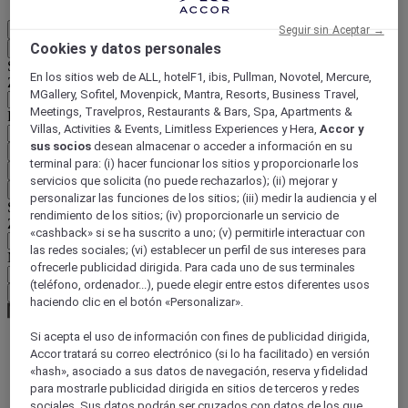
ES
Seguir sin Aceptar →
Cookies y datos personales
Atrás
Seleccione su país e idioma a continuación
En los sitios web de ALL, hotelF1, ibis, Pullman, Novotel, Mercure,
Zona geográfica
MGallery, Sofitel, Movenpick, Mantra, Resorts, Business Travel,
Meetings, Travelpros, Restaurants & Bars, Spa, Apartments &
País / Región - Idioma
Villas, Activities & Events, Limitless Experiences y Hera,
Accor y
sus socios
desean almacenar o acceder a información en su
Confirmar mi país e idioma
terminal para: (i) hacer funcionar los sitios y proporcionarle los
EUR
(€)
servicios que solicita (no puede rechazarlos); (ii) mejorar y
Atrás
personalizar las funciones de los sitios; (iii) medir la audiencia y el
Seleccione su moneda a continuación
rendimiento de los sitios; (iv) proporcionarle un servicio de
Zona geográfica
«cashback» si se ha suscrito a uno; (v) permitirle interactuar con
las redes sociales; (vi) establecer un perfil de sus intereses para
Moneda
ofrecerle publicidad dirigida. Para cada uno de sus terminales
(teléfono, ordenador...), puede elegir entre estos diferentes usos
Confirmar mi moneda
haciendo clic en el botón «Personalizar».
Si acepta el uso de información con fines de publicidad dirigida,
Accor tratará su correo electrónico (si lo ha facilitado) en versión
World
«hash», asociado a sus datos de navegación, reserva y fidelidad
Europe
para mostrarle publicidad dirigida en sitios de terceros y redes
Austria
sociales. Sus datos podrán ser cruzados con datos de los que