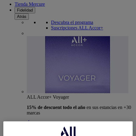
Tienda Mercure
Fidelidad
Atrás
Descubra el programa
Suscripciones ALL Accor+
ALL Accor+ Voyager
15% de descuent todo el año
en sus estancias en +30
marcas
ÚNETE YA
Más