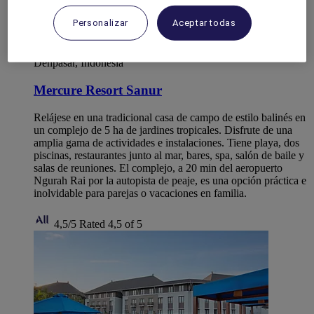
Personalizar
Aceptar todas
Denpasar, Indonesia
Mercure Resort Sanur
Relájese en una tradicional casa de campo de estilo balinés en
un complejo de 5 ha de jardines tropicales. Disfrute de una
amplia gama de actividades e instalaciones. Tiene playa, dos
piscinas, restaurantes junto al mar, bares, spa, salón de baile y
salas de reuniones. El complejo, a 20 min del aeropuerto
Ngurah Rai por la autopista de peaje, es una opción práctica e
inolvidable para parejas o vacaciones en familia.
4,5/5
Rated 4,5 of 5