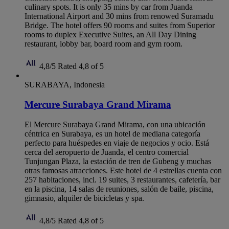
culinary spots. It is only 35 mins by car from Juanda
International Airport and 30 mins from renowed Suramadu
Bridge. The hotel offers 90 rooms and suites from Superior
rooms to duplex Executive Suites, an All Day Dining
restaurant, lobby bar, board room and gym room.
4,8/5
Rated 4,8 of 5
SURABAYA, Indonesia
Mercure Surabaya Grand Mirama
El Mercure Surabaya Grand Mirama, con una ubicación
céntrica en Surabaya, es un hotel de mediana categoría
perfecto para huéspedes en viaje de negocios y ocio. Está
cerca del aeropuerto de Juanda, el centro comercial
Tunjungan Plaza, la estación de tren de Gubeng y muchas
otras famosas atracciones. Este hotel de 4 estrellas cuenta con
257 habitaciones, incl. 19 suites, 3 restaurantes, cafetería, bar
en la piscina, 14 salas de reuniones, salón de baile, piscina,
gimnasio, alquiler de bicicletas y spa.
4,8/5
Rated 4,8 of 5