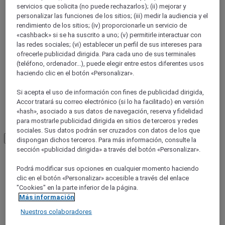
PETITES ILES DE LA SONDE
servicios que solicita (no puede rechazarlos); (ii) mejorar y
PETITES ILES DE LA SONDE OCCIDENTALES
personalizar las funciones de los sitios; (iii) medir la audiencia y el
rendimiento de los sitios; (iv) proporcionarle un servicio de
«cashback» si se ha suscrito a uno; (v) permitirle interactuar con
las redes sociales; (vi) establecer un perfil de sus intereses para
ofrecerle publicidad dirigida. Para cada uno de sus terminales
(teléfono, ordenador...), puede elegir entre estos diferentes usos
haciendo clic en el botón «Personalizar».
Si acepta el uso de información con fines de publicidad dirigida,
Accor tratará su correo electrónico (si lo ha facilitado) en versión
«hash», asociado a sus datos de navegación, reserva y fidelidad
Lombok
para mostrarle publicidad dirigida en sitios de terceros y redes
sociales. Sus datos podrán ser cruzados con datos de los que
Load More
See more items
dispongan dichos terceros. Para más información, consulte la
sección «publicidad dirigida» a través del botón «Personalizar».
Podrá modificar sus opciones en cualquier momento haciendo
clic en el botón «Personalizar» accesible a través del enlace
"Cookies" en la parte inferior de la página.
Más información
Nuestros colaboradores