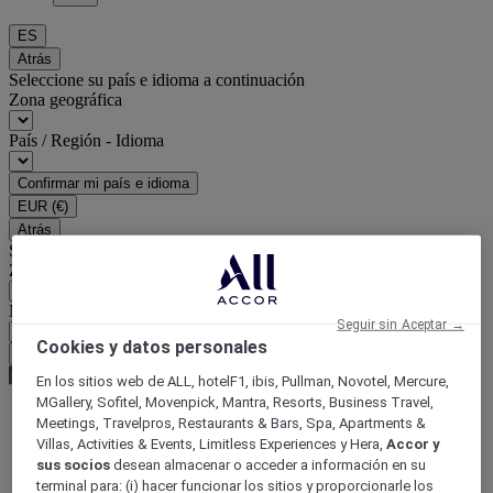
ES
Atrás
Seleccione su país e idioma a continuación
Zona geográfica
País / Región - Idioma
Confirmar mi país e idioma
EUR
(€)
Atrás
Seleccione su moneda a continuación
Zona geográfica
Moneda
Seguir sin Aceptar →
Cookies y datos personales
Confirmar mi moneda
En los sitios web de ALL, hotelF1, ibis, Pullman, Novotel, Mercure,
MGallery, Sofitel, Movenpick, Mantra, Resorts, Business Travel,
Meetings, Travelpros, Restaurants & Bars, Spa, Apartments &
World
Villas, Activities & Events, Limitless Experiences y Hera,
Accor y
Asia
sus socios
desean almacenar o acceder a información en su
Indonesia
terminal para: (i) hacer funcionar los sitios y proporcionarle los