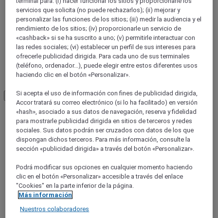
terminal para: (i) hacer funcionar los sitios y proporcionarle los
Queensland
servicios que solicita (no puede rechazarlos); (ii) mejorar y
L'Outback Queensland
personalizar las funciones de los sitios; (iii) medir la audiencia y el
rendimiento de los sitios; (iv) proporcionarle un servicio de
«cashback» si se ha suscrito a uno; (v) permitirle interactuar con
las redes sociales; (vi) establecer un perfil de sus intereses para
ofrecerle publicidad dirigida. Para cada uno de sus terminales
(teléfono, ordenador...), puede elegir entre estos diferentes usos
haciendo clic en el botón «Personalizar».
Si acepta el uso de información con fines de publicidad dirigida,
Load More
See more items
Accor tratará su correo electrónico (si lo ha facilitado) en versión
«hash», asociado a sus datos de navegación, reserva y fidelidad
para mostrarle publicidad dirigida en sitios de terceros y redes
sociales. Sus datos podrán ser cruzados con datos de los que
dispongan dichos terceros. Para más información, consulte la
sección «publicidad dirigida» a través del botón «Personalizar».
Podrá modificar sus opciones en cualquier momento haciendo
clic en el botón «Personalizar» accesible a través del enlace
"Cookies" en la parte inferior de la página.
Más información
Nuestros colaboradores