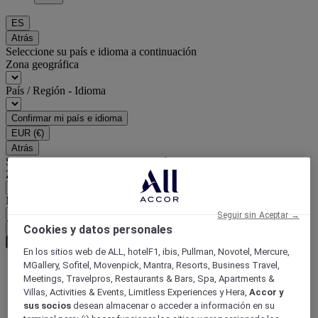
ES
Atrás
Seleccione su país e idioma a continuación
Zona geográfica
País / Región - Idioma
Confirmar mi país e idioma
EUR
(€)
Atrás
Seleccione su moneda a continuación
Zona geográfica
Moneda
Seguir sin Aceptar →
Cookies y datos personales
Confirmar mi moneda
En los sitios web de ALL, hotelF1, ibis, Pullman, Novotel, Mercure,
MGallery, Sofitel, Movenpick, Mantra, Resorts, Business Travel,
Meetings, Travelpros, Restaurants & Bars, Spa, Apartments &
World
Villas, Activities & Events, Limitless Experiences y Hera,
Accor y
Australia Pacific
sus socios
desean almacenar o acceder a información en su
Australia