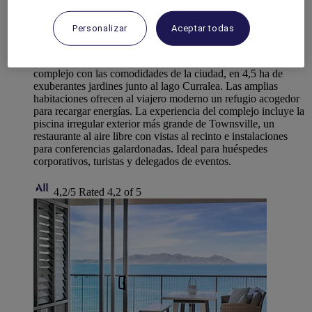
TOWNSVILLE, Australia
Personalizar
Aceptar todas
Mercure Townsville
El Mercure Townsville combina la tranquilidad de un
complejo con las comodidades de la ciudad, en 4,5 ha de
exuberantes jardines junto al lago Curralea. Las amplias
habitaciones ofrecen al viajero moderno un refugio acogedor
para recargar energías. La experiencia del complejo incluye la
piscina irregular exterior más grande de Townsville, un
restaurante al aire libre con vistas al recinto e instalaciones
para conferencias galardonadas. Ideal para huéspedes
corporativos, turistas y delegados de eventos.
4,2/5
Rated 4,2 of 5