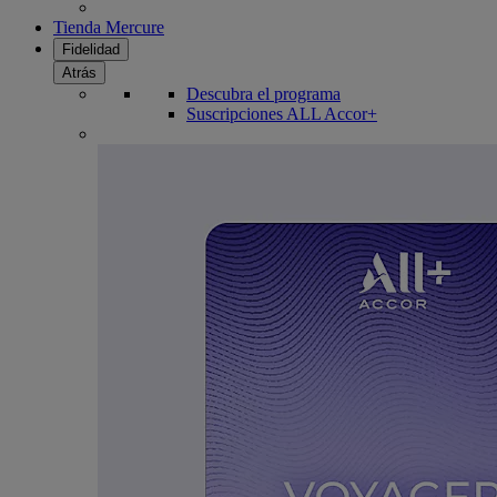
Tienda Mercure
Fidelidad
Atrás
Descubra el programa
Suscripciones ALL Accor+