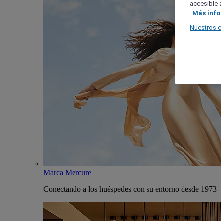
accesible a
Más inf
Nuestros 
Marca Mercure
Conectando a los huéspedes con su entorno desde 1973