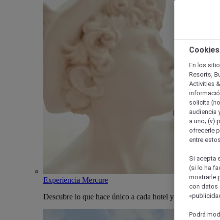
Cookies
En los siti
Resorts, B
Activities 
información
solicita (n
audiencia y
a uno; (v) 
ofrecerle p
entre esto
Si acepta e
(si lo ha f
mostrarle 
Experiencia Mercure
con datos 
«publicidad
Descubre lo que hace único a cada hotel y estancia Merc
Podrá modi