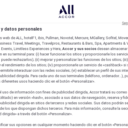
Seg
 y datos personales
os web de ALL, hotelF1, ibis, Pullman, Novotel, Mercure, MGallery, Sofitel, Mov
usiness Travel, Meetings, Travelpros, Restaurants & Bars, Spa, Apartments & Vi
& Events, Limitless Experiences y Hera,
Accor y sus socios
desean almacenar 
 en su terminal para: (i) hacer funcionar los sitios y proporcionarle los servic
o puede rechazarlos); (ii) mejorar y personalizar las funciones de los sitios; (iii
 el rendimiento de los sitios; (iv) proporcionarle un servicio de «cashback» si 
permitirle interactuar con las redes sociales; (vi) establecer un perfil de sus in
ublicidad dirigida. Para cada uno de sus terminales (teléfono, ordenador...), p
s diferentes usos haciendo clic en el botón «Personalizar».
l uso de información con fines de publicidad dirigida, Accor tratará su correo
acilitado) en versión «hash», asociado a sus datos de navegación, reserva y fid
publicidad dirigida en sitios de terceros y redes sociales. Sus datos podrán 
de los que dispongan dichos terceros. Para más información, consulte la sec
 dirigida» a través del botón «Personalizar».
ure
ficar sus opciones en cualquier momento haciendo clic en el botón «Personal