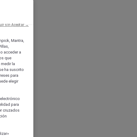
uir sin Aceptar →
enpick, Mantra,
llas,
o acceder a
ios que
) medir la
se ha suscrito
tereses para
uede elegir
 electrónico
elidad para
ser cruzados
ción
izar»