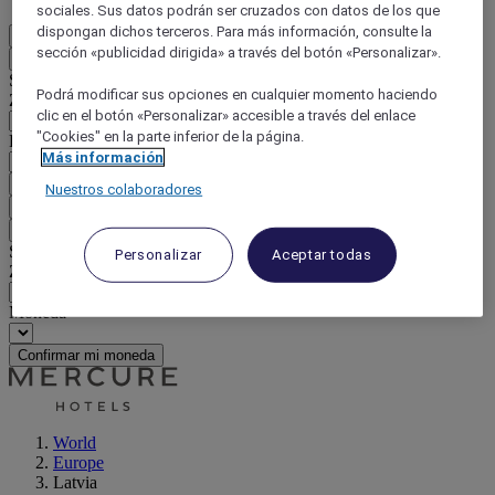
sociales. Sus datos podrán ser cruzados con datos de los que
dispongan dichos terceros. Para más información, consulte la
ES
sección «publicidad dirigida» a través del botón «Personalizar».
Atrás
Seleccione su país e idioma a continuación
Podrá modificar sus opciones en cualquier momento haciendo
Zona geográfica
clic en el botón «Personalizar» accesible a través del enlace
"Cookies" en la parte inferior de la página.
País / Región - Idioma
Más información
Confirmar mi país e idioma
Nuestros colaboradores
EUR
(€)
Atrás
Seleccione su moneda a continuación
Personalizar
Aceptar todas
Zona geográfica
Moneda
Confirmar mi moneda
World
Europe
Latvia