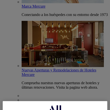
Marca Mercure
Conectando a los huéspedes con su entorno desde 1973
Nuevas Aperturas y Remodelaciones de Hoteles
Mercure
Comprueba nuestras nuevas aperturas de hoteles y
últimas renovaciones. Visita la pagina web ahora.