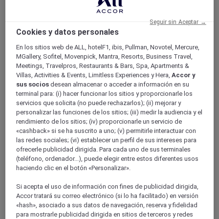
Tienda Mercure
Fidelidad
Seguir sin Aceptar →
Atrás
Cookies y datos personales
Descubra el programa
Suscripciones ALL Accor+
En los sitios web de ALL, hotelF1, ibis, Pullman, Novotel, Mercure,
MGallery, Sofitel, Movenpick, Mantra, Resorts, Business Travel,
Meetings, Travelpros, Restaurants & Bars, Spa, Apartments &
Villas, Activities & Events, Limitless Experiences y Hera,
Accor y
sus socios
desean almacenar o acceder a información en su
terminal para: (i) hacer funcionar los sitios y proporcionarle los
servicios que solicita (no puede rechazarlos); (ii) mejorar y
personalizar las funciones de los sitios; (iii) medir la audiencia y el
rendimiento de los sitios; (iv) proporcionarle un servicio de
«cashback» si se ha suscrito a uno; (v) permitirle interactuar con
las redes sociales; (vi) establecer un perfil de sus intereses para
ofrecerle publicidad dirigida. Para cada uno de sus terminales
ALL Accor+ Voyager
(teléfono, ordenador...), puede elegir entre estos diferentes usos
haciendo clic en el botón «Personalizar».
15% de descuent todo el año
en sus estancias en +30
marcas
Si acepta el uso de información con fines de publicidad dirigida,
Accor tratará su correo electrónico (si lo ha facilitado) en versión
ÚNETE YA
«hash», asociado a sus datos de navegación, reserva y fidelidad
para mostrarle publicidad dirigida en sitios de terceros y redes
Más