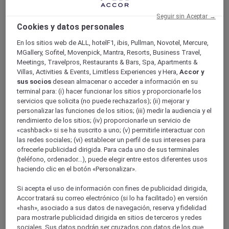
Tienda Mercure
Seguir sin Aceptar →
Fidelidad
Cookies y datos personales
Atrás
Descubra el programa
En los sitios web de ALL, hotelF1, ibis, Pullman, Novotel, Mercure,
Suscripciones ALL Accor+
MGallery, Sofitel, Movenpick, Mantra, Resorts, Business Travel,
Meetings, Travelpros, Restaurants & Bars, Spa, Apartments &
Villas, Activities & Events, Limitless Experiences y Hera,
Accor y
sus socios
desean almacenar o acceder a información en su
terminal para: (i) hacer funcionar los sitios y proporcionarle los
servicios que solicita (no puede rechazarlos); (ii) mejorar y
personalizar las funciones de los sitios; (iii) medir la audiencia y el
rendimiento de los sitios; (iv) proporcionarle un servicio de
«cashback» si se ha suscrito a uno; (v) permitirle interactuar con
las redes sociales; (vi) establecer un perfil de sus intereses para
ofrecerle publicidad dirigida. Para cada uno de sus terminales
(teléfono, ordenador...), puede elegir entre estos diferentes usos
ALL Accor+ Voyager
haciendo clic en el botón «Personalizar».
15% de descuent todo el año
en sus estancias en +30
Si acepta el uso de información con fines de publicidad dirigida,
marcas
Accor tratará su correo electrónico (si lo ha facilitado) en versión
ÚNETE YA
«hash», asociado a sus datos de navegación, reserva y fidelidad
para mostrarle publicidad dirigida en sitios de terceros y redes
Más
sociales. Sus datos podrán ser cruzados con datos de los que