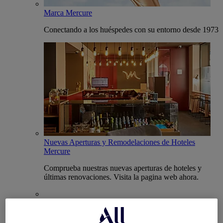
Marca Mercure
Conectando a los huéspedes con su entorno desde 1973
Nuevas Aperturas y Remodelaciones de Hoteles
Mercure
Comprueba nuestras nuevas aperturas de hoteles y
últimas renovaciones. Visita la pagina web ahora.