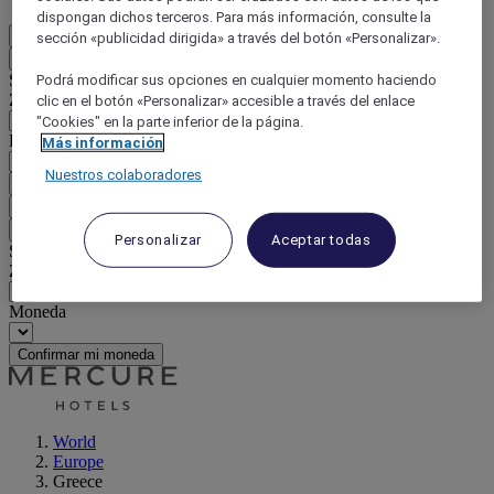
dispongan dichos terceros. Para más información, consulte la
ES
sección «publicidad dirigida» a través del botón «Personalizar».
Atrás
Seleccione su país e idioma a continuación
Podrá modificar sus opciones en cualquier momento haciendo
Zona geográfica
clic en el botón «Personalizar» accesible a través del enlace
"Cookies" en la parte inferior de la página.
País / Región - Idioma
Más información
Nuestros colaboradores
Confirmar mi país e idioma
EUR
(€)
Atrás
Personalizar
Aceptar todas
Seleccione su moneda a continuación
Zona geográfica
Moneda
Confirmar mi moneda
World
Europe
Greece