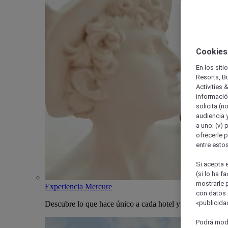
Cookies
En los siti
Resorts, B
Activities 
información
solicita (n
audiencia y
a uno; (v) 
ofrecerle p
entre esto
Si acepta e
(si lo ha f
mostrarle 
Experiencia Mercure
con datos 
«publicidad
Descubre lo que hace único a cada hotel y estancia Merc
Podrá modi