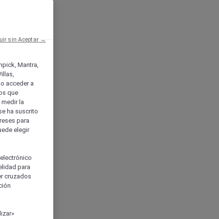
uir sin Aceptar →
enpick, Mantra,
llas,
o acceder a
ios que
) medir la
se ha suscrito
tereses para
uede elegir
 electrónico
elidad para
ser cruzados
ción
izar»