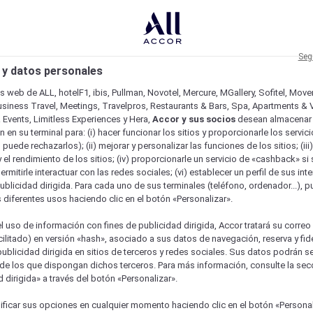
Seg
 y datos personales
os web de ALL, hotelF1, ibis, Pullman, Novotel, Mercure, MGallery, Sofitel, Mov
usiness Travel, Meetings, Travelpros, Restaurants & Bars, Spa, Apartments & Vi
& Events, Limitless Experiences y Hera,
Accor y sus socios
desean almacenar 
 en su terminal para: (i) hacer funcionar los sitios y proporcionarle los servic
o puede rechazarlos); (ii) mejorar y personalizar las funciones de los sitios; (iii
 el rendimiento de los sitios; (iv) proporcionarle un servicio de «cashback» si 
permitirle interactuar con las redes sociales; (vi) establecer un perfil de sus in
ublicidad dirigida. Para cada uno de sus terminales (teléfono, ordenador...), p
s diferentes usos haciendo clic en el botón «Personalizar».
l uso de información con fines de publicidad dirigida, Accor tratará su correo
acilitado) en versión «hash», asociado a sus datos de navegación, reserva y fid
publicidad dirigida en sitios de terceros y redes sociales. Sus datos podrán 
de los que dispongan dichos terceros. Para más información, consulte la sec
 dirigida» a través del botón «Personalizar».
ure
ficar sus opciones en cualquier momento haciendo clic en el botón «Personal