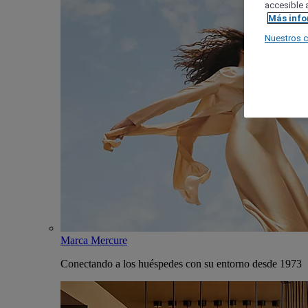
accesible a
Más inf
Nuestros 
Marca Mercure
Conectando a los huéspedes con su entorno desde 1973