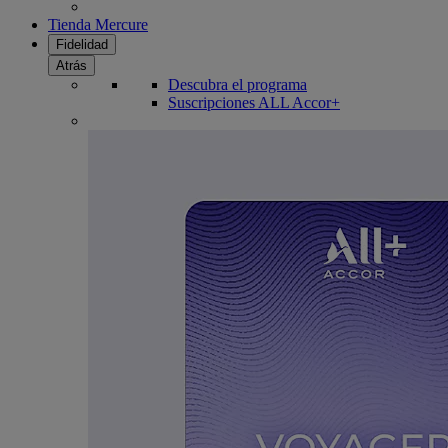
Tienda Mercure
Fidelidad
Atrás
Descubra el programa
Suscripciones ALL Accor+