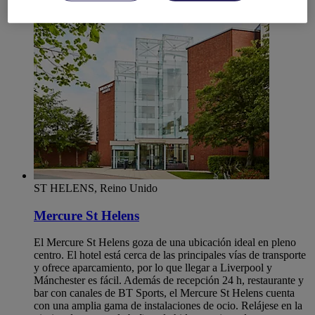
St Helens
ST HELENS, Reino Unido
Mercure St Helens
El Mercure St Helens goza de una ubicación ideal en pleno
centro. El hotel está cerca de las principales vías de transporte
y ofrece aparcamiento, por lo que llegar a Liverpool y
Mánchester es fácil. Además de recepción 24 h, restaurante y
bar con canales de BT Sports, el Mercure St Helens cuenta
con una amplia gama de instalaciones de ocio. Relájese en la