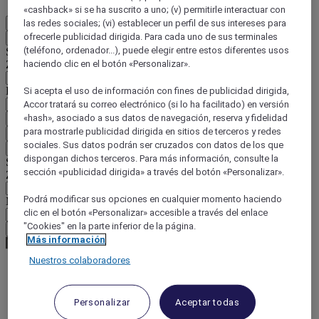
«cashback» si se ha suscrito a uno; (v) permitirle interactuar con
las redes sociales; (vi) establecer un perfil de sus intereses para
ES
ofrecerle publicidad dirigida. Para cada uno de sus terminales
Atrás
(teléfono, ordenador...), puede elegir entre estos diferentes usos
Seleccione su país e idioma a continuación
haciendo clic en el botón «Personalizar».
Zona geográfica
País / Región - Idioma
Si acepta el uso de información con fines de publicidad dirigida,
Accor tratará su correo electrónico (si lo ha facilitado) en versión
«hash», asociado a sus datos de navegación, reserva y fidelidad
Confirmar mi país e idioma
para mostrarle publicidad dirigida en sitios de terceros y redes
EUR
(€)
sociales. Sus datos podrán ser cruzados con datos de los que
Atrás
dispongan dichos terceros. Para más información, consulte la
Seleccione su moneda a continuación
sección «publicidad dirigida» a través del botón «Personalizar».
Zona geográfica
Podrá modificar sus opciones en cualquier momento haciendo
Moneda
clic en el botón «Personalizar» accesible a través del enlace
"Cookies" en la parte inferior de la página.
Confirmar mi moneda
Más información
Nuestros colaboradores
World
Europe
Personalizar
Aceptar todas
United Kingdom