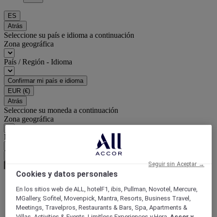
ES
Atrás
Seleccione su país e idioma a continuación
Zona geográfica
País / Región - Idioma
Confirmar mi país e idioma
EUR
(€)
Atrás
Seleccione su moneda a continuación
Zona geográfica
Moneda
Confirmar mi moneda
Seguir sin Aceptar →
Cookies y datos personales
En los sitios web de ALL, hotelF1, ibis, Pullman, Novotel, Mercure,
World
MGallery, Sofitel, Movenpick, Mantra, Resorts, Business Travel,
Asia
Meetings, Travelpros, Restaurants & Bars, Spa, Apartments &
China
Villas, Activities & Events, Limitless Experiences y Hera,
Accor y