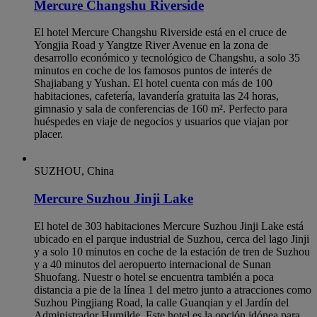
Mercure Changshu Riverside
El hotel Mercure Changshu Riverside está en el cruce de
Yongjia Road y Yangtze River Avenue en la zona de
desarrollo económico y tecnológico de Changshu, a solo 35
minutos en coche de los famosos puntos de interés de
Shajiabang y Yushan. El hotel cuenta con más de 100
habitaciones, cafetería, lavandería gratuita las 24 horas,
gimnasio y sala de conferencias de 160 m². Perfecto para
huéspedes en viaje de negocios y usuarios que viajan por
placer.
SUZHOU, China
Mercure Suzhou Jinji Lake
El hotel de 303 habitaciones Mercure Suzhou Jinji Lake está
ubicado en el parque industrial de Suzhou, cerca del lago Jinji
y a solo 10 minutos en coche de la estación de tren de Suzhou
y a 40 minutos del aeropuerto internacional de Sunan
Shuofang. Nuestr o hotel se encuentra también a poca
distancia a pie de la línea 1 del metro junto a atracciones como
Suzhou Pingjiang Road, la calle Guanqian y el Jardín del
Administrador Humilde. Este hotel es la opción idónea para