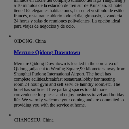
minutos en coche del complejo turístico del lago Yangcheng y
a 10 minutos de la estación de tren sur de Kunshan. El hotel
tiene 162 elegantes habitaciones, bar en el vestíbulo de estilo
francés, restaurante abierto todo el día, gimnasio, lavandería
24 horas y salas de reuniones polivalentes. La opción ideal
para viajes de negocios y de ocio.
QIDONG, China
Mercure Qidong Downtown
Mercure Qidong Downtown is located in the core area of
Qidong ,adjacent to Wenfng Square,90 kilometers away from
Shanghai Pudong International Airport. The hotel has
complete acilities,breakfast restaurant,lobby bar,meeting
room,24-hour gym and self-servi ce laundry room,etc. The
hotel has sufficient free parking spaces to add more
convenience for guests and enjoy business travel and holiday
life. We warmly welcome your coming and are committed to
providing you with the service at home.
CHANGSHU, China