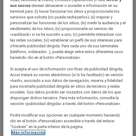
SHANGHAI - municipality
sus socios
desean almacenar o acceder a información en su
Shanghai
terminal para: (i) hacer funcionar los sitios y proporcionarle los
servicios que solicita (no puede rechazarlos); (ii) mejorar y
personalizar las funciones de los sitios; (iii) medir la audiencia y el
rendimiento de los sitios; (iv) proporcionarle un servicio de
«cashback» si se ha suscrito a uno; (v) permitirle interactuar con
las redes sociales; (vi) establecer un perfil de sus intereses para
ofrecerle publicidad dirigida. Para cada uno de sus terminales
(teléfono, ordenador...), puede elegir entre estos diferentes usos
haciendo clic en el botón «Personalizar».
Si acepta el uso de información con fines de publicidad dirigida,
Accor tratará su correo electrónico (si lo ha facilitado) en versión
«hash», asociado a sus datos de navegación, reserva y fidelidad
SHANGHÁI, China
para mostrarle publicidad dirigida en sitios de terceros y redes
sociales. Sus datos podrán ser cruzados con datos de los que
Mercure Shanghai Yu Garden On The Bund
dispongan dichos terceros. Para más información, consulte la
sección «publicidad dirigida» a través del botón «Personalizar».
Situado en el distrito de Huangpu del centro de Shanghái, el
Podrá modificar sus opciones en cualquier momento haciendo
Mercure Shanghai Yu Garden se asienta junto al famoso
jardín de Yuyan a 5 minutos a pie de la estación de Yuyuan de
clic en el botón «Personalizar» accesible a través del enlace
la línea 10 del metro y la estación Laoximen de la línea 8.
"Cookies" en la parte inferior de la página.
Nuestro hotel está situado a 10 minutos en coche de
Más información