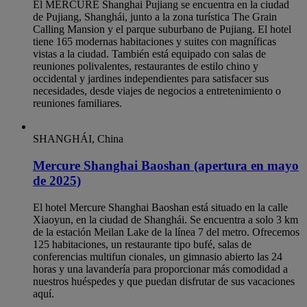
El MERCURE Shanghai Pujiang se encuentra en la ciudad
de Pujiang, Shanghái, junto a la zona turística The Grain
Calling Mansion y el parque suburbano de Pujiang. El hotel
tiene 165 modernas habitaciones y suites con magníficas
vistas a la ciudad. También está equipado con salas de
reuniones polivalentes, restaurantes de estilo chino y
occidental y jardines independientes para satisfacer sus
necesidades, desde viajes de negocios a entretenimiento o
reuniones familiares.
SHANGHÁI, China
Mercure Shanghai Baoshan (apertura en mayo
de 2025)
El hotel Mercure Shanghai Baoshan está situado en la calle
Xiaoyun, en la ciudad de Shanghái. Se encuentra a solo 3 km
de la estación Meilan Lake de la línea 7 del metro. Ofrecemos
125 habitaciones, un restaurante tipo bufé, salas de
conferencias multifun cionales, un gimnasio abierto las 24
horas y una lavandería para proporcionar más comodidad a
nuestros huéspedes y que puedan disfrutar de sus vacaciones
aquí.