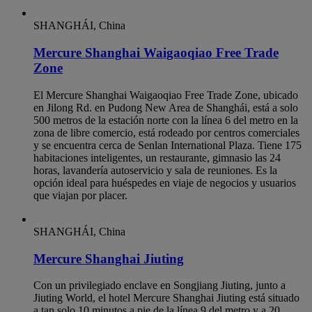
SHANGHÁI, China
Mercure Shanghai Waigaoqiao Free Trade
Zone
El Mercure Shanghai Waigaoqiao Free Trade Zone, ubicado
en Jilong Rd. en Pudong New Area de Shanghái, está a solo
500 metros de la estación norte con la línea 6 del metro en la
zona de libre comercio, está rodeado por centros comerciales
y se encuentra cerca de Senlan International Plaza. Tiene 175
habitaciones inteligentes, un restaurante, gimnasio las 24
horas, lavandería autoservicio y sala de reuniones. Es la
opción ideal para huéspedes en viaje de negocios y usuarios
que viajan por placer.
SHANGHÁI, China
Mercure Shanghai Jiuting
Con un privilegiado enclave en Songjiang Jiuting, junto a
Jiuting World, el hotel Mercure Shanghai Jiuting está situado
a tan solo 10 minutos a pie de la línea 9 del metro y a 20