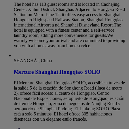
The hotel has 113 guest rooms and is located in Caohejing
Center, Xuhui District, Shanghai. Adjacent to Hongcao Road
Station on Metro Line 12, it offers easy access to Shanghai
Hongqiao High speed Railway Station, Shanghai Hongqiao
International Airport a nd Shanghai Disneyland Resort.The
hotel is equipped with a fitness center and a self-service
laundry room, adding more convenience for guests.We
warmly welcome your arrival and are committed to providing
you with a home away from home service.
SHANGHÁI, China
Mercure Shanghai Hongqiao SOHO
El Mercure Shanghai Hongqiao SOHO, accesible a través de
la salida 5 de la estación de Songhong Road (línea de metro
2), ofrece fácil acceso al centro de Hongqiao, Centro
Nacional de Exposiciones, aeropuerto de Hongqiao, estación
de tren de Hongqiao, zona de negocios de Nanjing Road y
aeropuerto de Shanghai Pudong. El Linkong SOHO Plaza
está a solo 5 minutos. El hotel ofrece 305 habitaciones
diseñadas con un elegante estilo francés.