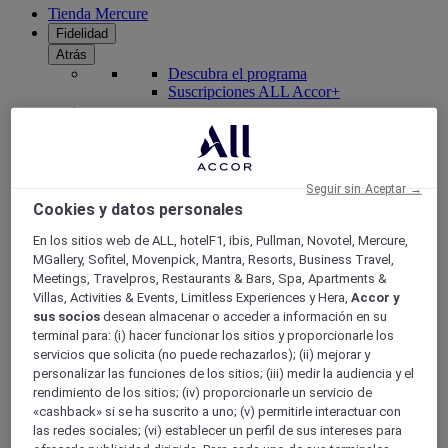
Tienda Mercure
Fidelidad
Atrás
Descubra el programa
Suscripciones ALL Accor+
Seguir sin Aceptar →
Cookies y datos personales
En los sitios web de ALL, hotelF1, ibis, Pullman, Novotel, Mercure,
MGallery, Sofitel, Movenpick, Mantra, Resorts, Business Travel,
Meetings, Travelpros, Restaurants & Bars, Spa, Apartments &
Villas, Activities & Events, Limitless Experiences y Hera,
Accor y
sus socios
desean almacenar o acceder a información en su
ALL Accor+ Voyager
terminal para: (i) hacer funcionar los sitios y proporcionarle los
15% de descuent todo el año
en sus estancias en +30
servicios que solicita (no puede rechazarlos); (ii) mejorar y
marcas
personalizar las funciones de los sitios; (iii) medir la audiencia y el
rendimiento de los sitios; (iv) proporcionarle un servicio de
ÚNETE YA
«cashback» si se ha suscrito a uno; (v) permitirle interactuar con
las redes sociales; (vi) establecer un perfil de sus intereses para
Más