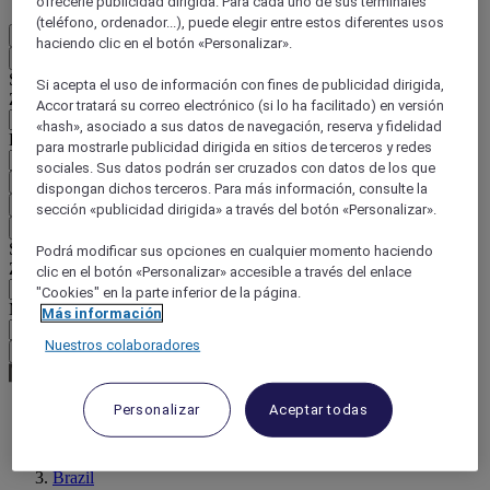
ofrecerle publicidad dirigida. Para cada uno de sus terminales
(teléfono, ordenador...), puede elegir entre estos diferentes usos
ES
haciendo clic en el botón «Personalizar».
Atrás
Seleccione su país e idioma a continuación
Si acepta el uso de información con fines de publicidad dirigida,
Zona geográfica
Accor tratará su correo electrónico (si lo ha facilitado) en versión
«hash», asociado a sus datos de navegación, reserva y fidelidad
País / Región - Idioma
para mostrarle publicidad dirigida en sitios de terceros y redes
sociales. Sus datos podrán ser cruzados con datos de los que
Confirmar mi país e idioma
dispongan dichos terceros. Para más información, consulte la
EUR
(€)
sección «publicidad dirigida» a través del botón «Personalizar».
Atrás
Seleccione su moneda a continuación
Podrá modificar sus opciones en cualquier momento haciendo
Zona geográfica
clic en el botón «Personalizar» accesible a través del enlace
"Cookies" en la parte inferior de la página.
Moneda
Más información
Nuestros colaboradores
Confirmar mi moneda
Personalizar
Aceptar todas
World
South America
Brazil