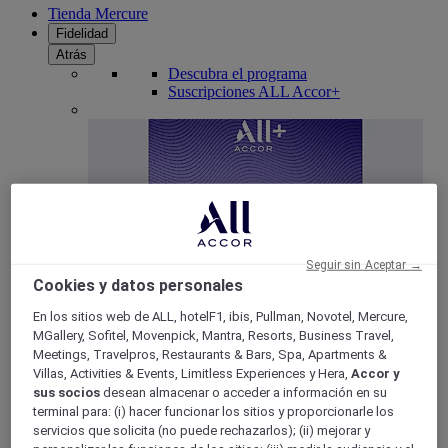
Tienda Mercure
Fidelidad
Atrás
Descubra el programa
Suscripciones ALL Accor+
Seguir sin Aceptar →
Cookies y datos personales
En los sitios web de ALL, hotelF1, ibis, Pullman, Novotel, Mercure,
ALL Accor+ Voyager
MGallery, Sofitel, Movenpick, Mantra, Resorts, Business Travel,
15% de descuent todo el año
en sus estancias en +30
Meetings, Travelpros, Restaurants & Bars, Spa, Apartments &
marcas
Villas, Activities & Events, Limitless Experiences y Hera,
Accor y
sus socios
desean almacenar o acceder a información en su
ÚNETE YA
terminal para: (i) hacer funcionar los sitios y proporcionarle los
servicios que solicita (no puede rechazarlos); (ii) mejorar y
Más