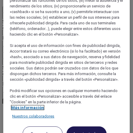
personalizar las funciones de los sitios; (iii) medir la audiencia y el
rendimiento de los sitios; (iv) proporcionarle un servicio de
ES
«cashback» si se ha suscrito a uno; (v) permitirle interactuar con
Atrás
las redes sociales; (vi) establecer un perfil de sus intereses para
Seleccione su país e idioma a continuación
ofrecerle publicidad dirigida. Para cada uno de sus terminales
Zona geográfica
(teléfono, ordenador...), puede elegir entre estos diferentes usos
haciendo clic en el botón «Personalizar».
País / Región - Idioma
Si acepta el uso de información con fines de publicidad dirigida,
Confirmar mi país e idioma
Accor tratará su correo electrónico (si lo ha facilitado) en versión
EUR
(€)
«hash», asociado a sus datos de navegación, reserva y fidelidad
Atrás
para mostrarle publicidad dirigida en sitios de terceros y redes
Seleccione su moneda a continuación
sociales. Sus datos podrán ser cruzados con datos de los que
Zona geográfica
dispongan dichos terceros. Para más información, consulte la
sección «publicidad dirigida» a través del botón «Personalizar».
Moneda
Podrá modificar sus opciones en cualquier momento haciendo
Confirmar mi moneda
clic en el botón «Personalizar» accesible a través del enlace
"Cookies" en la parte inferior de la página.
Más información
Nuestros colaboradores
World
South America
Brazil