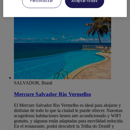
Personalizar
Aceptar todas
Bahia
Salvador
SALVADOR, Brasil
Mercure Salvador Rio Vermelho
El Mercure Salvador Rio Vermelho es ideal para alojarse y
disfrutar de todo lo que la ciudad le puede ofrecer. Nuestras
acogedoras habitaciones tienen aire acondicionado y WIFI
gratuito, y algunas están adaptadas para movilidad reducida.
En el restaurante, podrá descubrir la Trilha do Dendê y