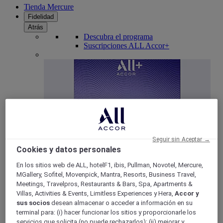
Tienda Mercure
Fidelidad
Atrás
Descubra el programa
Suscripciones ALL Accor+
Seguir sin Aceptar →
Cookies y datos personales
ALL Accor+ Voyager
En los sitios web de ALL, hotelF1, ibis, Pullman, Novotel, Mercure,
MGallery, Sofitel, Movenpick, Mantra, Resorts, Business Travel,
15% de descuent todo el año
en sus estancias en +30
Meetings, Travelpros, Restaurants & Bars, Spa, Apartments &
marcas
Villas, Activities & Events, Limitless Experiences y Hera,
Accor y
ÚNETE YA
sus socios
desean almacenar o acceder a información en su
terminal para: (i) hacer funcionar los sitios y proporcionarle los
Más
servicios que solicita (no puede rechazarlos); (ii) mejorar y