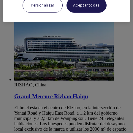
SHANDONG
Personalizar
Aceptar todas
Rizhao
RIZHAO, China
Grand Mercure Rizhao Haiqu
El hotel está en el centro de Rizhao, en la intersección de
Yantai Road y Haiqu East Road, a 1,2 km del gobierno
municipal y a 2,5 km de Wanpingkou. Tiene 245 elegantes
habitaciones. Los huéspedes pueden disfrutar del desayuno
local exclusivo de la marca o utilizar los 2000 m² de espacio