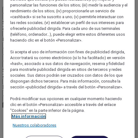
personalizar las funciones de los sitios; (iii) medir la audiencia y el
ES
rendimiento de los sitios; (iv) proporcionarle un servicio de
Atrás
«cashback» si se ha suscrito a uno; (v) permitirle interactuar con
Seleccione su país e idioma a continuación
las redes sociales; (vi) establecer un perfil de sus intereses para
Zona geográfica
ofrecerle publicidad dirigida. Para cada uno de sus terminales
(teléfono, ordenador...), puede elegir entre estos diferentes usos
País / Región - Idioma
haciendo clic en el botón «Personalizar».
Confirmar mi país e idioma
Si acepta el uso de información con fines de publicidad dirigida,
Accor tratará su correo electrónico (si lo ha facilitado) en versión
EUR
(€)
«hash», asociado a sus datos de navegación, reserva y fidelidad
Atrás
para mostrarle publicidad dirigida en sitios de terceros y redes
Seleccione su moneda a continuación
sociales. Sus datos podrán ser cruzados con datos de los que
Zona geográfica
dispongan dichos terceros. Para más información, consulte la
Moneda
sección «publicidad dirigida» a través del botón «Personalizar».
Podrá modificar sus opciones en cualquier momento haciendo
Confirmar mi moneda
clic en el botón «Personalizar» accesible a través del enlace
"Cookies" en la parte inferior de la página.
Más información
World
Nuestros colaboradores
Asia
China