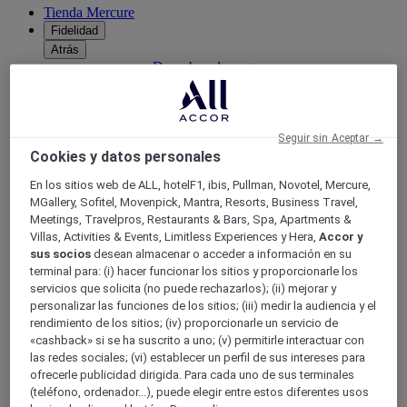
Tienda Mercure
Fidelidad
Atrás
Descubra el programa
Suscripciones ALL Accor+
Seguir sin Aceptar →
Cookies y datos personales
En los sitios web de ALL, hotelF1, ibis, Pullman, Novotel, Mercure,
MGallery, Sofitel, Movenpick, Mantra, Resorts, Business Travel,
Meetings, Travelpros, Restaurants & Bars, Spa, Apartments &
Villas, Activities & Events, Limitless Experiences y Hera,
Accor y
sus socios
desean almacenar o acceder a información en su
terminal para: (i) hacer funcionar los sitios y proporcionarle los
servicios que solicita (no puede rechazarlos); (ii) mejorar y
ALL Accor+ Voyager
personalizar las funciones de los sitios; (iii) medir la audiencia y el
15% de descuent todo el año
en sus estancias en +30
rendimiento de los sitios; (iv) proporcionarle un servicio de
marcas
«cashback» si se ha suscrito a uno; (v) permitirle interactuar con
las redes sociales; (vi) establecer un perfil de sus intereses para
ÚNETE YA
ofrecerle publicidad dirigida. Para cada uno de sus terminales
(teléfono, ordenador...), puede elegir entre estos diferentes usos
Más