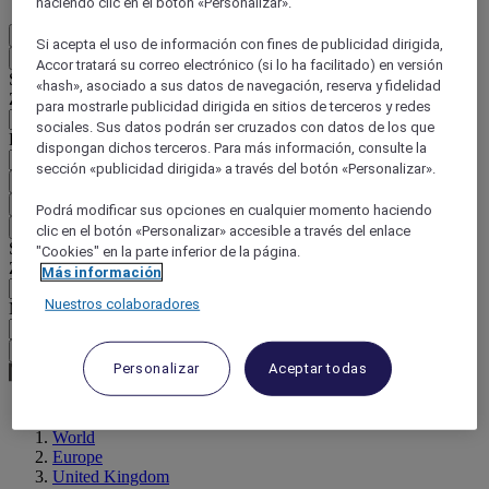
haciendo clic en el botón «Personalizar».
ES
Si acepta el uso de información con fines de publicidad dirigida,
Atrás
Accor tratará su correo electrónico (si lo ha facilitado) en versión
Seleccione su país e idioma a continuación
«hash», asociado a sus datos de navegación, reserva y fidelidad
Zona geográfica
para mostrarle publicidad dirigida en sitios de terceros y redes
sociales. Sus datos podrán ser cruzados con datos de los que
País / Región - Idioma
dispongan dichos terceros. Para más información, consulte la
sección «publicidad dirigida» a través del botón «Personalizar».
Confirmar mi país e idioma
EUR
(€)
Podrá modificar sus opciones en cualquier momento haciendo
Atrás
clic en el botón «Personalizar» accesible a través del enlace
Seleccione su moneda a continuación
"Cookies" en la parte inferior de la página.
Zona geográfica
Más información
Nuestros colaboradores
Moneda
Confirmar mi moneda
Personalizar
Aceptar todas
World
Europe
United Kingdom