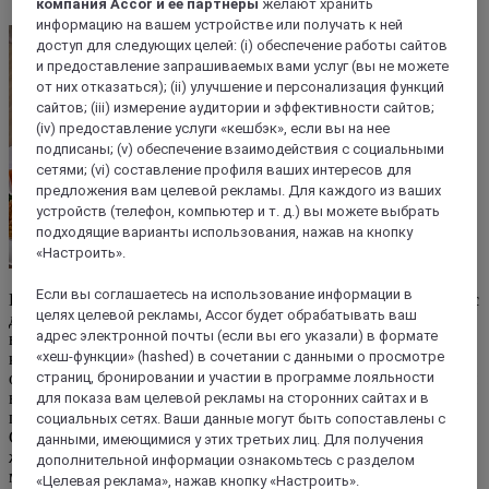
компания Accor и ее партнеры
желают хранить
информацию на вашем устройстве или получать к ней
доступ для следующих целей: (i) обеспечение работы сайтов
и предоставление запрашиваемых вами услуг (вы не можете
от них отказаться); (ii) улучшение и персонализация функций
сайтов; (iii) измерение аудитории и эффективности сайтов;
(iv) предоставление услуги «кешбэк», если вы на нее
подписаны; (v) обеспечение взаимодействия с социальными
сетями; (vi) составление профиля ваших интересов для
предложения вам целевой рекламы. Для каждого из ваших
устройств (телефон, компьютер и т. д.) вы можете выбрать
подходящие варианты использования, нажав на кнопку
«Настроить».
Если вы соглашаетесь на использование информации в
Культура и природа острова Самуи неразрывно связаны друг с
целях целевой рекламы, Accor будет обрабатывать ваш
другом. Рыбацкая деревушка Бопхут заслуживает особого
адрес электронной почты (если вы его указали) в формате
внимания, ведь это самое красивое на острове поселение, в
«хеш-функции» (hashed) в сочетании с данными о просмотре
котором сохранился старинный деревянный дом
оригинальной формы. По выходным этот район превращается
страниц, бронировании и участии в программе лояльности
в большой оживленный вечерний рынок, где можно
для показа вам целевой рекламы на сторонних сайтах и в
приобрести уникальные подарки и свежую рыбу с побережья
социальных сетях. Ваши данные могут быть сопоставлены с
Самуи или просто погрузиться в атмосферу, наслаждаясь
данными, имеющимися у этих третьих лиц. Для получения
живой музыкой и выступлениями. Рядом с рынком работает
дополнительной информации ознакомьтесь с разделом
много ресторанов, включая Auan Tai, где предлагают самые
«Целевая реклама», нажав кнопку «Настроить».