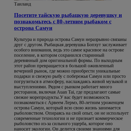
Таиланд
Посетите тайскую рыбацкую деревушку и
познакомьтесь с 80-летним рыбаком с
острова Самуи
Культура и природа острова Самуи неразрывно связаны
друг с другом. Рыбацкая деревушка Бопхут заслуживает
особого внимания, ведь это самое красивое на острове
поселение, в котором сохранился старинный
деревянный дом оригинальной формы. По выходным
этот район превращается в большой оживленный
вечерний рынок, где можно приобрести уникальные
подарки и свежую рыбу с побережья Самуи или просто
погрузиться в атмосферу, наслаждаясь живой музыкой и
выступлениями. Рядом с рынком работает много
ресторанов, включая Auan Tai, где предлагают самые
свежие морепродукты.У вас будет возможность
познакомиться с Арвеем Лермэ, 80-летним уроженцем
острова Самуи, который всю свою жизнь занимается
рыболовством. Опираясь на свой опыт, он не использует
современные технологии и не признает коммерческое
рыболовство из-за сильного ущерба, которое оно
наносит экологии. Он делится своими знаниями для