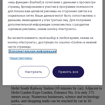
leisure travelers.
«хеш-функции» (hashed) в сочетании с данными о просмотре
страниц, бронировании и участии в программе лояльности
для показа вам целевой рекламы на сторонних сайтах и в
социальных сетях. Ваши данные могут быть сопоставлены с
данными, имеющимися у этих третьих лиц. Для получения
дополнительной информации ознакомьтесь с разделом
«Целевая реклама», нажав кнопку «Настроить».
Вы можете изменить свой выбор в любое время, нажав на
кнопку «Настроить», доступную по ссылке «Cookie» в нижней
части страницы.
Дополнительная информация
Наши партнеры
HEFEI, Китай
Mercure Hefei South Railway Station
Настроить
Принять все
Mercure Hefei South Railway Station is ideally located in
Hefei Baohe Economic Development Zone, just 4 km from
Hefei South Railway Station (10 minutes by car). Adjacent to
Hefei Garden Expo Garden, Entrance No. 4 is only 175
meters away. Numerous businesses, science and technology
parks, and shopping malls can be reached by car in 10