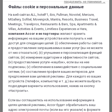
this hotel has a full range of services for you.
продолжить, не принимая →
Файлы cookie и персональные данные
На веб-сайтах ALL, hotelF1, ibis, Pullman, Novotel, Mercure,
MGallery, Sofitel, Movenpick, Mantra, Resorts, Business Travel,
Meetings, Travelpros, Restaurants & Bars, Spa, Apartments &
Villas, Activities & Events, Limitless Experiences и Hera,
компания Accor и ее партнеры
желают хранить
информацию на вашем устройстве или получать к ней
доступ для следующих целей: (i) обеспечение работы сайтов
и предоставление запрашиваемых вами услуг (вы не можете
от них отказаться); (ii) улучшение и персонализация функций
сайтов; (iii) измерение аудитории и эффективности сайтов;
(iv) предоставление услуги «кешбэк», если вы на нее
HEFEI, Китай
подписаны; (v) обеспечение взаимодействия с социальными
сетями; (vi) составление профиля ваших интересов для
Mercure Hefei Huaihe Road
предложения вам целевой рекламы. Для каждого из ваших
устройств (телефон, компьютер и т. д.) вы можете выбрать
Mercure Hefei Huaihe Road is located on Huaihe Rd.,
подходящие варианты использования, нажав на кнопку
Pedestrian St. of Business Circle, in the heart of Luyang
«Настроить».
District, Hefei city, near to Subway No. 1 and No. 2. It has
complete facilities, including restaurant, meeting rooms, 24-
Если вы соглашаетесь на использование информации в
hour fitness center, and self-service laundry for the
целях целевой рекламы, Accor будет обрабатывать ваш
convenience of our guests. Perfect for both business and
адрес электронной почты (если вы его указали) в формате