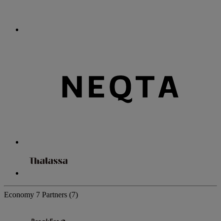
Economy
7 Partners
(7)