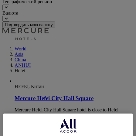
Географический регион
Валюта
Подтвердить мою валюту
World
Asia
China
ANHUI
Hefei
HEFEI, Китай
Mercure Hefei City Hall Square
Mercure Hefei City Hall Square hotel is close to Hefei
Pedestrian Street and famous scenic spot Xiaoyaojin Park,
and a 10-minute walk from Yintai Center. It is equipped with
a restaurant, laundry, fitness center, meeting room, and other
facilities. Whether you are traveling for business or pleasure,