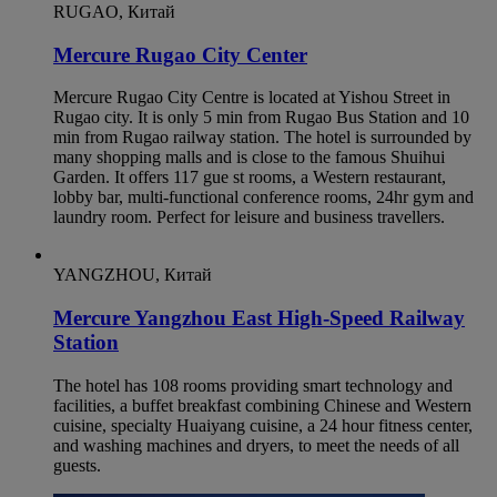
RUGAO, Китай
Mercure Rugao City Center
Mercure Rugao City Centre is located at Yishou Street in
Rugao city. It is only 5 min from Rugao Bus Station and 10
min from Rugao railway station. The hotel is surrounded by
many shopping malls and is close to the famous Shuihui
Garden. It offers 117 gue st rooms, a Western restaurant,
lobby bar, multi-functional conference rooms, 24hr gym and
laundry room. Perfect for leisure and business travellers.
YANGZHOU, Китай
Mercure Yangzhou East High-Speed Railway
Station
The hotel has 108 rooms providing smart technology and
facilities, a buffet breakfast combining Chinese and Western
cuisine, specialty Huaiyang cuisine, a 24 hour fitness center,
and washing machines and dryers, to meet the needs of all
guests.