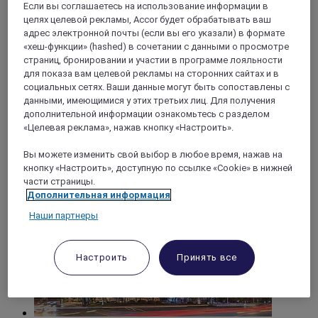
Если вы соглашаетесь на использование информации в
целях целевой рекламы, Accor будет обрабатывать ваш
TAIZHOU, Китай
адрес электронной почты (если вы его указали) в формате
«хеш-функции» (hashed) в сочетании с данными о просмотре
Mercure Taizhou Wanda Fengcheng River
страниц, бронировании и участии в программе лояльности
Scenic Area
для показа вам целевой рекламы на сторонних сайтах и в
социальных сетях. Ваши данные могут быть сопоставлены с
данными, имеющимися у этих третьих лиц. Для получения
The hotel has 96 rooms, providing smart devices and
facilities, a blend of Chinese and Western breakfast buffet,
дополнительной информации ознакомьтесь с разделом
speciality Taizhou morning tea, a 24-hour gym, and washing
«Целевая реклама», нажав кнопку «Настроить».
machines and dryers to meet the needs of all guests.
Вы можете изменить свой выбор в любое время, нажав на
кнопку «Настроить», доступную по ссылке «Cookie» в нижней
части страницы.
Дополнительная информация
Наши партнеры
Настроить
Принять все