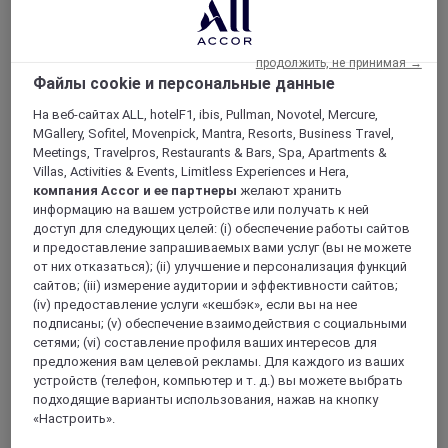
DONGTAI, Китай
продолжить, не принимая →
Mercure Dongtai Huanghai Forest
Файлы cookie и персональные данные
На веб-сайтах ALL, hotelF1, ibis, Pullman, Novotel, Mercure,
Located in Dongtai Huanghai Forest Park, close to many
MGallery, Sofitel, Movenpick, Mantra, Resorts, Business Travel,
tourist attractions, including Tiao Zi Ni, Xi Xi, and Elk Park,
Meetings, Travelpros, Restaurants & Bars, Spa, Apartments &
Mercure Dongtai Huanghai Forest has 331 French style
Villas, Activities & Events, Limitless Experiences и Hera,
rooms, stylish ballrooms and private dining rooms,
компания Accor и ее партнеры
желают хранить
professional meeting rooms, a well-equipped fitness center,
информацию на вашем устройстве или получать к ней
laundry room, and children's playground. Perfect for leisure
доступ для следующих целей: (i) обеспечение работы сайтов
and business travelers.
и предоставление запрашиваемых вами услуг (вы не можете
от них отказаться); (ii) улучшение и персонализация функций
сайтов; (iii) измерение аудитории и эффективности сайтов;
(iv) предоставление услуги «кешбэк», если вы на нее
подписаны; (v) обеспечение взаимодействия с социальными
сетями; (vi) составление профиля ваших интересов для
предложения вам целевой рекламы. Для каждого из ваших
устройств (телефон, компьютер и т. д.) вы можете выбрать
подходящие варианты использования, нажав на кнопку
«Настроить».