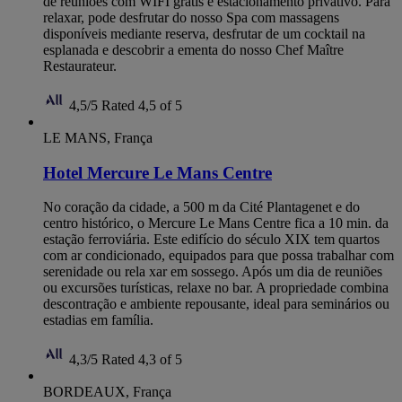
de reuniões com WIFI grátis e estacionamento privativo. Para
relaxar, pode desfrutar do nosso Spa com massagens
disponíveis mediante reserva, desfrutar de um cocktail na
esplanada e descobrir a ementa do nosso Chef Maître
Restaurateur.
4,5/5
Rated 4,5 of 5
LE MANS, França
Hotel Mercure Le Mans Centre
No coração da cidade, a 500 m da Cité Plantagenet e do
centro histórico, o Mercure Le Mans Centre fica a 10 min. da
estação ferroviária. Este edifício do século XIX tem quartos
com ar condicionado, equipados para que possa trabalhar com
serenidade ou rela xar em sossego. Após um dia de reuniões
ou excursões turísticas, relaxe no bar. A propriedade combina
descontração e ambiente repousante, ideal para seminários ou
estadias em família.
4,3/5
Rated 4,3 of 5
BORDEAUX, França