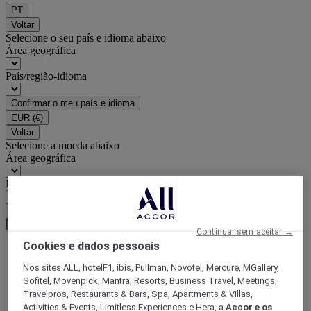
PT
Voltar
Selecione o seu país e idioma abaixo
Área geográfica
País/região-idioma
Confirmar o meu país e idioma
EUR
(€)
Voltar
Selecione a moeda abaixo
Área geográfica
Moeda
Confirmar a moeda
Continuar sem aceitar →
Cookies e dados pessoais
World
Nos sites ALL, hotelF1, ibis, Pullman, Novotel, Mercure, MGallery,
Europe
Sofitel, Movenpick, Mantra, Resorts, Business Travel, Meetings,
France
Travelpros, Restaurants & Bars, Spa, Apartments & Villas,
Western Loire
Activities & Events, Limitless Experiences e Hera, a
Accor e os