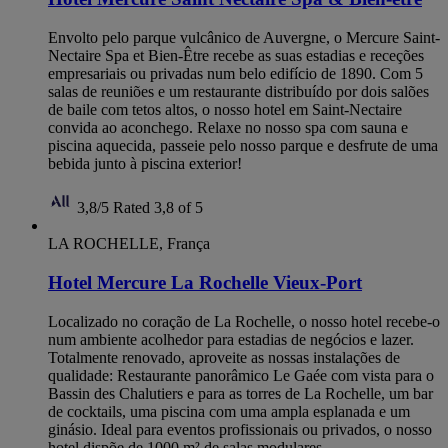
Envolto pelo parque vulcânico de Auvergne, o Mercure Saint-
Nectaire Spa et Bien-Être recebe as suas estadias e receções
empresariais ou privadas num belo edifício de 1890. Com 5
salas de reuniões e um restaurante distribuído por dois salões
de baile com tetos altos, o nosso hotel em Saint-Nectaire
convida ao aconchego. Relaxe no nosso spa com sauna e
piscina aquecida, passeie pelo nosso parque e desfrute de uma
bebida junto à piscina exterior!
3,8/5
Rated 3,8 of 5
LA ROCHELLE, França
Hotel Mercure La Rochelle Vieux-Port
Localizado no coração de La Rochelle, o nosso hotel recebe-o
num ambiente acolhedor para estadias de negócios e lazer.
Totalmente renovado, aproveite as nossas instalações de
qualidade: Restaurante panorâmico Le Gaée com vista para o
Bassin des Chalutiers e para as torres de La Rochelle, um bar
de cocktails, uma piscina com uma ampla esplanada e um
ginásio. Ideal para eventos profissionais ou privados, o nosso
hotel dispõe de 1000 m² de salas modulares.