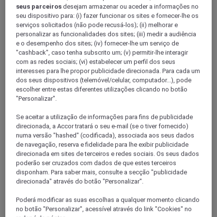
seus parceiros
desejam armazenar ou aceder a informações no
seu dispositivo para: (i) fazer funcionar os sites e fornecer-lhe os
serviços solicitados (não pode recusá-los); (ii) melhorar e
personalizar as funcionalidades dos sites; (iii) medir a audiência
e o desempenho dos sites; (iv) fornecer-lhe um serviço de
"cashback", caso tenha subscrito um; (v) permitir-lhe interagir
com as redes sociais; (vi) estabelecer um perfil dos seus
interesses para lhe propor publicidade direcionada. Para cada um
dos seus dispositivos (telemóvel/celular, computador...), pode
escolher entre estas diferentes utilizações clicando no botão
Maine-Et-Loire
"Personalizar".
Se aceitar a utilização de informações para fins de publicidade
direcionada, a Accor tratará o seu e-mail (se o tiver fornecido)
numa versão "hashed" (codificada), associada aos seus dados
de navegação, reserva e fidelidade para lhe exibir publicidade
direcionada em sites de terceiros e redes sociais. Os seus dados
poderão ser cruzados com dados de que estes terceiros
disponham. Para saber mais, consulte a secção "publicidade
direcionada" através do botão "Personalizar".
Sarthe
Poderá modificar as suas escolhas a qualquer momento clicando
no botão "Personalizar", acessível através do link "Cookies" no