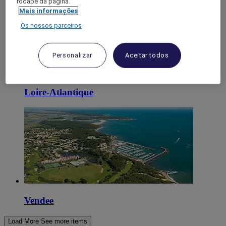
rodapé da página.
Mais informações
Os nossos parceiros
Personalizar
Aceitar todos
Loire-Atlantique
Vendee
Load More
See more items