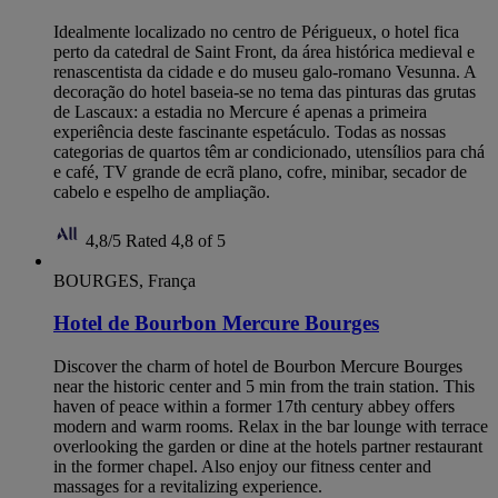
Idealmente localizado no centro de Périgueux, o hotel fica
perto da catedral de Saint Front, da área histórica medieval e
renascentista da cidade e do museu galo-romano Vesunna. A
decoração do hotel baseia-se no tema das pinturas das grutas
de Lascaux: a estadia no Mercure é apenas a primeira
experiência deste fascinante espetáculo. Todas as nossas
categorias de quartos têm ar condicionado, utensílios para chá
e café, TV grande de ecrã plano, cofre, minibar, secador de
cabelo e espelho de ampliação.
4,8/5
Rated 4,8 of 5
BOURGES, França
Hotel de Bourbon Mercure Bourges
Discover the charm of hotel de Bourbon Mercure Bourges
near the historic center and 5 min from the train station. This
haven of peace within a former 17th century abbey offers
modern and warm rooms. Relax in the bar lounge with terrace
overlooking the garden or dine at the hotels partner restaurant
in the former chapel. Also enjoy our fitness center and
massages for a revitalizing experience.