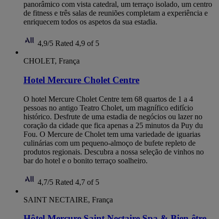
panorâmico com vista catedral, um terraço isolado, um centro
de fitness e três salas de reuniões completam a experiência e
enriquecem todos os aspetos da sua estadia.
4,9/5
Rated 4,9 of 5
CHOLET, França
Hotel Mercure Cholet Centre
O hotel Mercure Cholet Centre tem 68 quartos de 1 a 4
pessoas no antigo Teatro Cholet, um magnífico edifício
histórico. Desfrute de uma estadia de negócios ou lazer no
coração da cidade que fica apenas a 25 minutos da Puy du
Fou. O Mercure de Cholet tem uma variedade de iguarias
culinárias com um pequeno-almoço de bufete repleto de
produtos regionais. Descubra a nossa seleção de vinhos no
bar do hotel e o bonito terraço soalheiro.
4,7/5
Rated 4,7 of 5
SAINT NECTAIRE, França
Hôtel Mercure Saint Nectaire Spa & Bien-être