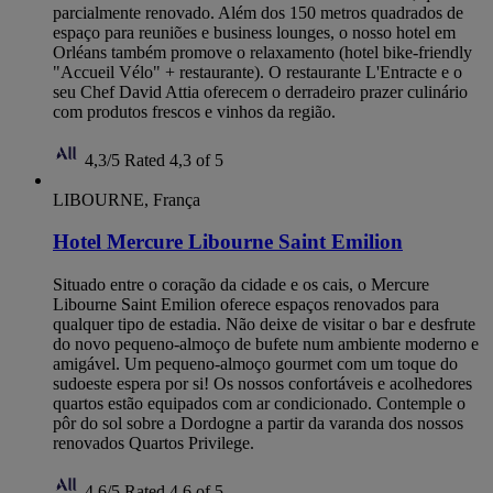
parcialmente renovado. Além dos 150 metros quadrados de
espaço para reuniões e business lounges, o nosso hotel em
Orléans também promove o relaxamento (hotel bike-friendly
"Accueil Vélo" + restaurante). O restaurante L'Entracte e o
seu Chef David Attia oferecem o derradeiro prazer culinário
com produtos frescos e vinhos da região.
4,3/5
Rated 4,3 of 5
LIBOURNE, França
Hotel Mercure Libourne Saint Emilion
Situado entre o coração da cidade e os cais, o Mercure
Libourne Saint Emilion oferece espaços renovados para
qualquer tipo de estadia. Não deixe de visitar o bar e desfrute
do novo pequeno-almoço de bufete num ambiente moderno e
amigável. Um pequeno-almoço gourmet com um toque do
sudoeste espera por si! Os nossos confortáveis e acolhedores
quartos estão equipados com ar condicionado. Contemple o
pôr do sol sobre a Dordogne a partir da varanda dos nossos
renovados Quartos Privilege.
4,6/5
Rated 4,6 of 5