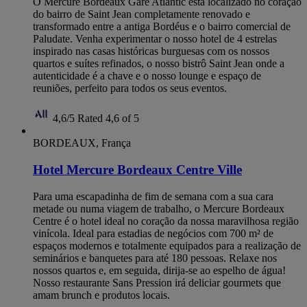
O Mercure Bordeaux Gare Atlantic está localizado no coração
do bairro de Saint Jean completamente renovado e
transformado entre a antiga Bordéus e o bairro comercial de
Paludate. Venha experimentar o nosso hotel de 4 estrelas
inspirado nas casas históricas burguesas com os nossos
quartos e suítes refinados, o nosso bistrô Saint Jean onde a
autenticidade é a chave e o nosso lounge e espaço de
reuniões, perfeito para todos os seus eventos.
4,6/5
Rated 4,6 of 5
BORDEAUX, França
Hotel Mercure Bordeaux Centre Ville
Para uma escapadinha de fim de semana com a sua cara
metade ou numa viagem de trabalho, o Mercure Bordeaux
Centre é o hotel ideal no coração da nossa maravilhosa região
vinícola. Ideal para estadias de negócios com 700 m² de
espaços modernos e totalmente equipados para a realização de
seminários e banquetes para até 180 pessoas. Relaxe nos
nossos quartos e, em seguida, dirija-se ao espelho de água!
Nosso restaurante Sans Pression irá deliciar gourmets que
amam brunch e produtos locais.