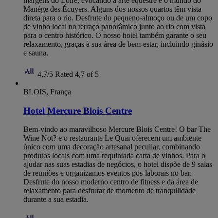
margens do Loire, evocando a arte equestre e o mundo do
Manège des Écuyers. Alguns dos nossos quartos têm vista
direta para o rio. Desfrute do pequeno-almoço ou de um copo
de vinho local no terraço panorâmico junto ao rio com vista
para o centro histórico. O nosso hotel também garante o seu
relaxamento, graças à sua área de bem-estar, incluindo ginásio
e sauna.
4,7/5
Rated 4,7 of 5
BLOIS, França
Hotel Mercure Blois Centre
Bem-vindo ao maravilhoso Mercure Blois Centre! O bar The
Wine Not? e o restaurante Le Quai oferecem um ambiente
único com uma decoração artesanal peculiar, combinando
produtos locais com uma requintada carta de vinhos. Para o
ajudar nas suas estadias de negócios, o hotel dispõe de 9 salas
de reuniões e organizamos eventos pós-laborais no bar.
Desfrute do nosso moderno centro de fitness e da área de
relaxamento para desfrutar de momento de tranquilidade
durante a sua estadia.