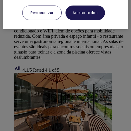
Grand Mercure Belem Do Para
Personalizar
Aceitar todos
Localizado no percurso da Procissão do Círio de Nazaré, o
Grand Mercure Belém do Pará é perfeito para desfrutar de
estadias inesquecíveis. Quartos espaçosos com ar
condicionado e WIFI, além de opções para mobilidade
reduzida. Com área privada e espaço infantil - o restaurante
serve uma gastronomia regional e internacional. As salas de
eventos são ideais para encontros sociais ou empresariais, o
ginásio para treinar e a zona da piscina oferece vistas
deslumbrantes.
4,1/5
Rated 4,1 of 5