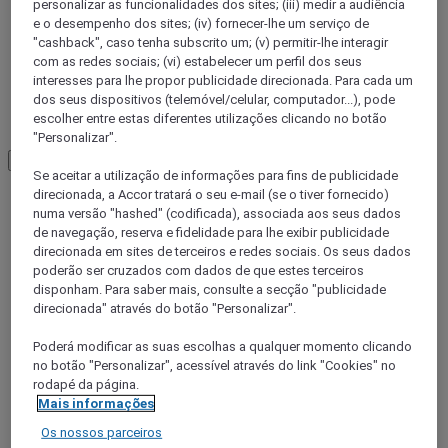
personalizar as funcionalidades dos sites; (iii) medir a audiência
e o desempenho dos sites; (iv) fornecer-lhe um serviço de
"cashback", caso tenha subscrito um; (v) permitir-lhe interagir
com as redes sociais; (vi) estabelecer um perfil dos seus
interesses para lhe propor publicidade direcionada. Para cada um
dos seus dispositivos (telemóvel/celular, computador...), pode
escolher entre estas diferentes utilizações clicando no botão
"Personalizar".
Load More
See more items
Se aceitar a utilização de informações para fins de publicidade
direcionada, a Accor tratará o seu e-mail (se o tiver fornecido)
numa versão "hashed" (codificada), associada aos seus dados
de navegação, reserva e fidelidade para lhe exibir publicidade
direcionada em sites de terceiros e redes sociais. Os seus dados
poderão ser cruzados com dados de que estes terceiros
disponham. Para saber mais, consulte a secção "publicidade
direcionada" através do botão "Personalizar".
Poderá modificar as suas escolhas a qualquer momento clicando
no botão "Personalizar", acessível através do link "Cookies" no
rodapé da página.
Mais informações
BELEM, Brasil
Os nossos parceiros