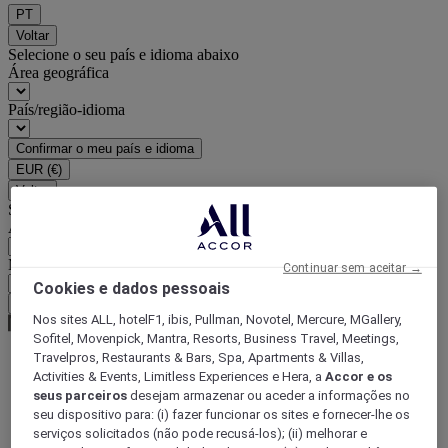
PT
Voltar
Selecione o seu país e idioma abaixo
Área geográfica
País/região-idioma
Confirmar o meu país e idioma
EUR
(€)
Voltar
Selecione a moeda abaixo
Área geográfica
Moeda
Continuar sem aceitar →
Cookies e dados pessoais
Confirmar a moeda
Nos sites ALL, hotelF1, ibis, Pullman, Novotel, Mercure, MGallery,
Sofitel, Movenpick, Mantra, Resorts, Business Travel, Meetings,
Travelpros, Restaurants & Bars, Spa, Apartments & Villas,
Activities & Events, Limitless Experiences e Hera, a
Accor e os
World
seus parceiros
desejam armazenar ou aceder a informações no
South America
seu dispositivo para: (i) fazer funcionar os sites e fornecer-lhe os
Brazil
serviços solicitados (não pode recusá-los); (ii) melhorar e
Maranhão