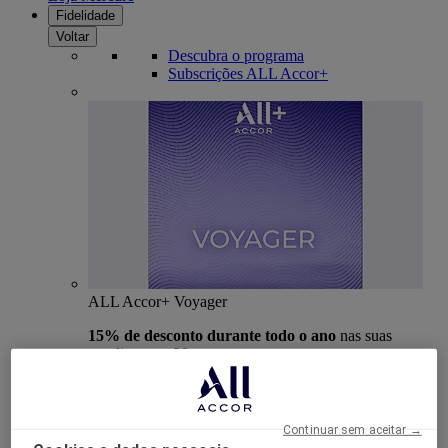
Fidelidade
Voltar
Descubra o programa
Subscrições ALL Accor+
ALL Accor+ Voyager
15% de desconto durante todo o ano
nas suas
estadias em +30 marcas
DESCOBRIR
Mais
Continuar sem aceitar →