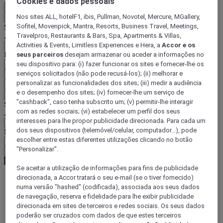
Cookies e dados pessoais
PT
Nos sites ALL, hotelF1, ibis, Pullman, Novotel, Mercure, MGallery,
Voltar
Sofitel, Movenpick, Mantra, Resorts, Business Travel, Meetings,
Selecione o seu país e idioma abaixo
Travelpros, Restaurants & Bars, Spa, Apartments & Villas,
Área geográfica
Activities & Events, Limitless Experiences e Hera, a
Accor e os
País/região-idioma
seus parceiros
desejam armazenar ou aceder a informações no
seu dispositivo para: (i) fazer funcionar os sites e fornecer-lhe os
serviços solicitados (não pode recusá-los); (ii) melhorar e
Confirmar o meu país e idioma
personalizar as funcionalidades dos sites; (iii) medir a audiência
EUR
(€)
e o desempenho dos sites; (iv) fornecer-lhe um serviço de
Voltar
"cashback", caso tenha subscrito um; (v) permitir-lhe interagir
Selecione a moeda abaixo
com as redes sociais; (vi) estabelecer um perfil dos seus
Área geográfica
interesses para lhe propor publicidade direcionada. Para cada um
dos seus dispositivos (telemóvel/celular, computador...), pode
Moeda
escolher entre estas diferentes utilizações clicando no botão
"Personalizar".
Confirmar a moeda
Se aceitar a utilização de informações para fins de publicidade
direcionada, a Accor tratará o seu e-mail (se o tiver fornecido)
numa versão "hashed" (codificada), associada aos seus dados
World
de navegação, reserva e fidelidade para lhe exibir publicidade
Europe
direcionada em sites de terceiros e redes sociais. Os seus dados
Germany
poderão ser cruzados com dados de que estes terceiros
Berlin - Land