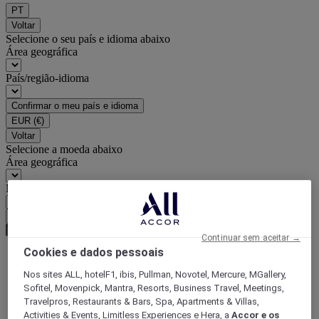
PT
Voltar
Selecione o seu país e idioma abaixo
Área geográfica
País/região-idioma
Confirmar o meu país e idioma
EUR
(€)
Voltar
Selecione a moeda abaixo
Área geográfica
Moeda
Confirmar a moeda
Continuar sem aceitar →
Cookies e dados pessoais
World
Nos sites ALL, hotelF1, ibis, Pullman, Novotel, Mercure, MGallery,
Europe
Sofitel, Movenpick, Mantra, Resorts, Business Travel, Meetings,
France
Travelpros, Restaurants & Bars, Spa, Apartments & Villas,
Nord-Pas-de-Calais
Activities & Events, Limitless Experiences e Hera, a
Accor e os