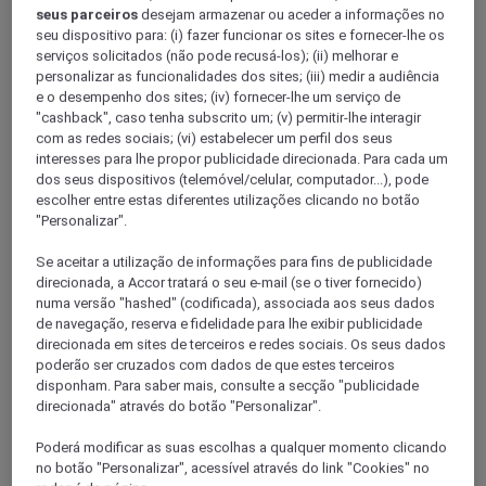
PAS-DE-CALAIS
seus parceiros
desejam armazenar ou aceder a informações no
seu dispositivo para: (i) fazer funcionar os sites e fornecer-lhe os
serviços solicitados (não pode recusá-los); (ii) melhorar e
personalizar as funcionalidades dos sites; (iii) medir a audiência
e o desempenho dos sites; (iv) fornecer-lhe um serviço de
"cashback", caso tenha subscrito um; (v) permitir-lhe interagir
com as redes sociais; (vi) estabelecer um perfil dos seus
interesses para lhe propor publicidade direcionada. Para cada um
dos seus dispositivos (telemóvel/celular, computador...), pode
escolher entre estas diferentes utilizações clicando no botão
"Personalizar".
Bethune
Se aceitar a utilização de informações para fins de publicidade
direcionada, a Accor tratará o seu e-mail (se o tiver fornecido)
numa versão "hashed" (codificada), associada aos seus dados
de navegação, reserva e fidelidade para lhe exibir publicidade
direcionada em sites de terceiros e redes sociais. Os seus dados
poderão ser cruzados com dados de que estes terceiros
disponham. Para saber mais, consulte a secção "publicidade
direcionada" através do botão "Personalizar".
Poderá modificar as suas escolhas a qualquer momento clicando
Arras
no botão "Personalizar", acessível através do link "Cookies" no