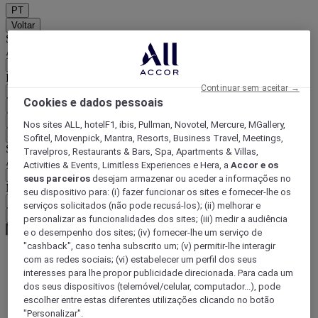
PT
Voltar
Selecione o seu país e idioma abaixo
Área geográfica
País/região-idioma
Continuar sem aceitar →
Cookies e dados pessoais
Confirmar o meu país e idioma
EUR
(€)
Nos sites ALL, hotelF1, ibis, Pullman, Novotel, Mercure, MGallery,
Voltar
Sofitel, Movenpick, Mantra, Resorts, Business Travel, Meetings,
Selecione a moeda abaixo
Travelpros, Restaurants & Bars, Spa, Apartments & Villas,
Área geográfica
Activities & Events, Limitless Experiences e Hera, a
Accor e os
seus parceiros
desejam armazenar ou aceder a informações no
Moeda
seu dispositivo para: (i) fazer funcionar os sites e fornecer-lhe os
serviços solicitados (não pode recusá-los); (ii) melhorar e
Confirmar a moeda
personalizar as funcionalidades dos sites; (iii) medir a audiência
e o desempenho dos sites; (iv) fornecer-lhe um serviço de
"cashback", caso tenha subscrito um; (v) permitir-lhe interagir
com as redes sociais; (vi) estabelecer um perfil dos seus
World
interesses para lhe propor publicidade direcionada. Para cada um
Europe
dos seus dispositivos (telemóvel/celular, computador...), pode
France
escolher entre estas diferentes utilizações clicando no botão
Loire Valley
"Personalizar".