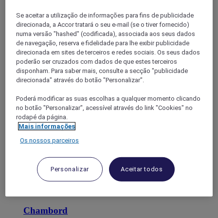
LOIR-ET-CHER
Se aceitar a utilização de informações para fins de publicidade
direcionada, a Accor tratará o seu e-mail (se o tiver fornecido)
numa versão "hashed" (codificada), associada aos seus dados
de navegação, reserva e fidelidade para lhe exibir publicidade
direcionada em sites de terceiros e redes sociais. Os seus dados
poderão ser cruzados com dados de que estes terceiros
disponham. Para saber mais, consulte a secção "publicidade
direcionada" através do botão "Personalizar".
Poderá modificar as suas escolhas a qualquer momento clicando
Cheverny
no botão "Personalizar", acessível através do link "Cookies" no
rodapé da página.
Mais informações
Os nossos parceiros
Personalizar
Aceitar todos
Chambord