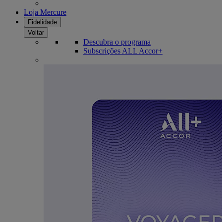
Loja Mercure
Fidelidade
Voltar
Descubra o programa
Subscrições ALL Accor+