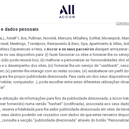
Continu
 e dados pessoais
LL, hotelF1, ibis, Pullman, Novotel, Mercure, MGallery, Sofitel, Movenpick, Man
ravel, Meetings, Travelpros, Restaurants & Bars, Spa, Apartments & Villas, Acti
mitless Experiences e Hera, a
Accor e os seus parceiros
desejam armazenar 
 no seu dispositivo para: (i) fazer funcionar os sites e fornecer-lhe os servi
 (não pode recusá-los); (ii) melhorar e personalizar as funcionalidades dos site
a e o desempenho dos sites; (iv) fornecer-lhe um serviço de "cashback", caso
m; (v) permitir-lhe interagir com as redes sociais; (vi) estabelecer um perfil d
 para lhe propor publicidade direcionada. Para cada um dos seus dispositivo
/celular, computador...), pode escolher entre estas diferentes utilizações cli
ar".
a utilização de informações para fins de publicidade direcionada, a Accor trat
 tiver fornecido) numa versão "hashed" (codificada), associada aos seus dad
 reserva e fidelidade para lhe exibir publicidade direcionada em sites de terc
s seus dados poderão ser cruzados com dados de que estes terceiros dispo
, consulte a secção "publicidade direcionada" através do botão "Personalizar