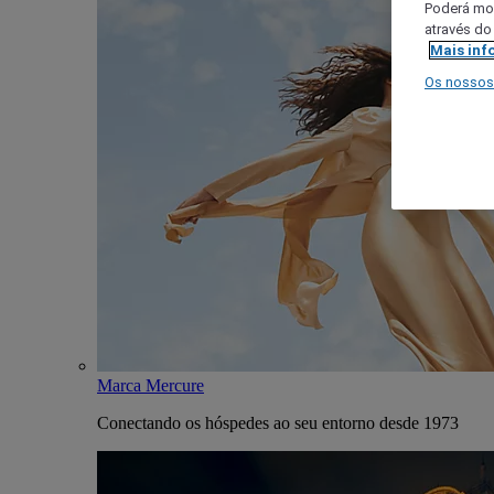
Poderá mod
através do
Mais inf
Os nossos
Marca Mercure
Conectando os hóspedes ao seu entorno desde 1973