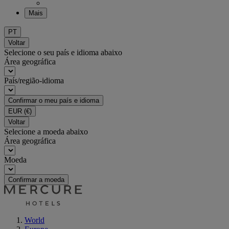
Mais
PT
Voltar
Selecione o seu país e idioma abaixo
Área geográfica
País/região-idioma
Confirmar o meu país e idioma
EUR
(€)
Voltar
Selecione a moeda abaixo
Área geográfica
Moeda
Confirmar a moeda
World