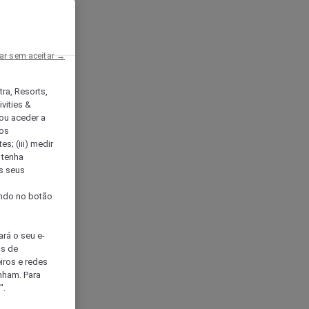
ar sem aceitar →
tra, Resorts,
vities &
ou aceder a
ços
s; (iii) medir
 tenha
os seus
s
cando no botão
ará o seu e-
os de
eiros e redes
nham. Para
".