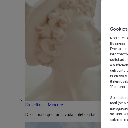
Cookies
Nos sites A
Business T
Events, Li
informações
solicitados
a audiênci
subscrito u
interesses
(telemóvel
"Personaliz
Se aceitar 
mail (se o
Experiência Mercure
navegação,
sociais. O
Descubra o que torna cada hotel e estadia Mercure única
saber mais