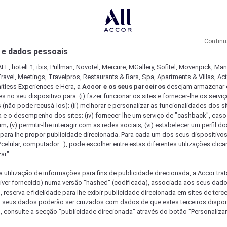
Continu
 e dados pessoais
LL, hotelF1, ibis, Pullman, Novotel, Mercure, MGallery, Sofitel, Movenpick, Man
ravel, Meetings, Travelpros, Restaurants & Bars, Spa, Apartments & Villas, Acti
mitless Experiences e Hera, a
Accor e os seus parceiros
desejam armazenar 
 no seu dispositivo para: (i) fazer funcionar os sites e fornecer-lhe os servi
 (não pode recusá-los); (ii) melhorar e personalizar as funcionalidades dos site
a e o desempenho dos sites; (iv) fornecer-lhe um serviço de "cashback", caso
m; (v) permitir-lhe interagir com as redes sociais; (vi) estabelecer um perfil d
 para lhe propor publicidade direcionada. Para cada um dos seus dispositivo
/celular, computador...), pode escolher entre estas diferentes utilizações cli
ar".
a utilização de informações para fins de publicidade direcionada, a Accor trat
 tiver fornecido) numa versão "hashed" (codificada), associada aos seus dad
 reserva e fidelidade para lhe exibir publicidade direcionada em sites de terc
s seus dados poderão ser cruzados com dados de que estes terceiros dispo
, consulte a secção "publicidade direcionada" através do botão "Personalizar