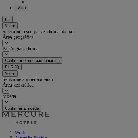
Mais
PT
Voltar
Selecione o seu país e idioma abaixo
Área geográfica
País/região-idioma
Confirmar o meu país e idioma
EUR
(€)
Voltar
Selecione a moeda abaixo
Área geográfica
Moeda
Confirmar a moeda
World