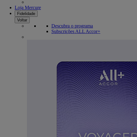
Loja Mercure
Fidelidade
Voltar
Descubra o programa
Subscrições ALL Accor+