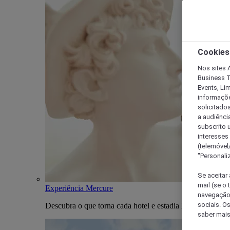
Cookies
Nos sites A
Business T
Events, Li
informações
solicitados
a audiênci
subscrito u
interesses
(telemóvel
"Personaliz
Se aceitar 
mail (se o
Experiência Mercure
navegação,
sociais. O
Descubra o que torna cada hotel e estadia Mercure única
saber mais