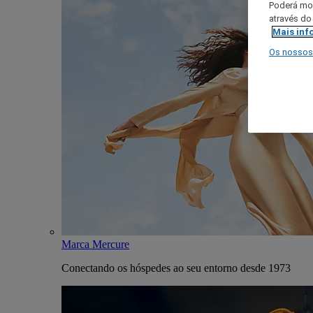
Poderá mod
através do
Mais inf
Os nossos
Marca Mercure
Conectando os hóspedes ao seu entorno desde 1973