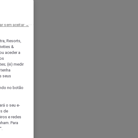
ar sem aceitar →
tra, Resorts,
vities &
ou aceder a
ços
s; (iii) medir
 tenha
os seus
s
cando no botão
ará o seu e-
os de
eiros e redes
nham. Para
".