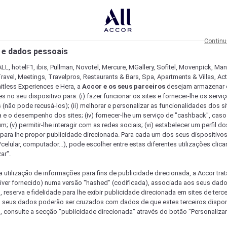
Continu
 e dados pessoais
LL, hotelF1, ibis, Pullman, Novotel, Mercure, MGallery, Sofitel, Movenpick, Man
ravel, Meetings, Travelpros, Restaurants & Bars, Spa, Apartments & Villas, Acti
mitless Experiences e Hera, a
Accor e os seus parceiros
desejam armazenar 
 no seu dispositivo para: (i) fazer funcionar os sites e fornecer-lhe os servi
 (não pode recusá-los); (ii) melhorar e personalizar as funcionalidades dos site
a e o desempenho dos sites; (iv) fornecer-lhe um serviço de "cashback", caso
m; (v) permitir-lhe interagir com as redes sociais; (vi) estabelecer um perfil d
 para lhe propor publicidade direcionada. Para cada um dos seus dispositivo
/celular, computador...), pode escolher entre estas diferentes utilizações cli
ar".
a utilização de informações para fins de publicidade direcionada, a Accor trat
 tiver fornecido) numa versão "hashed" (codificada), associada aos seus dad
 reserva e fidelidade para lhe exibir publicidade direcionada em sites de terc
s seus dados poderão ser cruzados com dados de que estes terceiros dispo
, consulte a secção "publicidade direcionada" através do botão "Personalizar