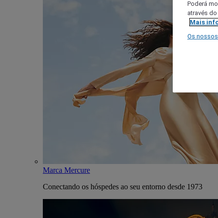
Poderá mod
através do
Mais inf
Os nossos
Marca Mercure
Conectando os hóspedes ao seu entorno desde 1973