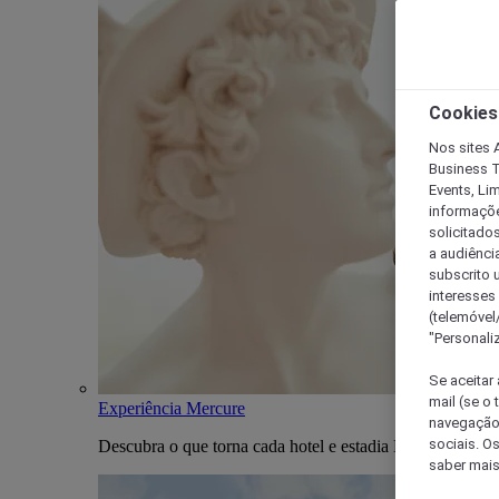
Cookies
Nos sites A
Business T
Events, Li
informações
solicitados
a audiênci
subscrito u
interesses
(telemóvel
"Personaliz
Se aceitar 
mail (se o
Experiência Mercure
navegação,
sociais. O
Descubra o que torna cada hotel e estadia Mercure única
saber mais