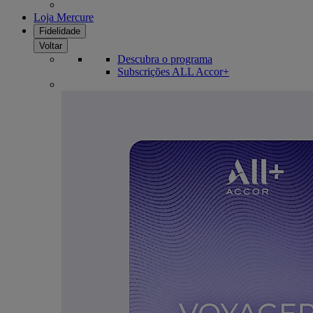
Loja Mercure
Fidelidade
Voltar
Descubra o programa
Subscrições ALL Accor+