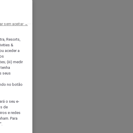
ar sem aceitar →
tra, Resorts,
vities &
ou aceder a
ços
s; (iii) medir
 tenha
os seus
s
cando no botão
ará o seu e-
os de
eiros e redes
nham. Para
".