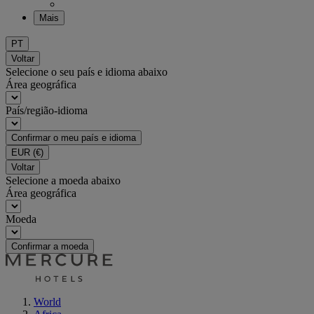
Mais
PT
Voltar
Selecione o seu país e idioma abaixo
Área geográfica
País/região-idioma
Confirmar o meu país e idioma
EUR
(€)
Voltar
Selecione a moeda abaixo
Área geográfica
Moeda
Confirmar a moeda
World