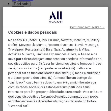
Fidelidade
Voltar
Descubra o programa
Subscrições ALL Accor+
Continuar sem aceitar →
Cookies e dados pessoais
Nos sites ALL, hotelF1, ibis, Pullman, Novotel, Mercure, MGallery,
Sofitel, Movenpick, Mantra, Resorts, Business Travel, Meetings,
Travelpros, Restaurants & Bars, Spa, Apartments & Villas,
Activities & Events, Limitless Experiences e Hera, a
Accor e os
seus parceiros
desejam armazenar ou aceder a informações no
seu dispositivo para: (i) fazer funcionar os sites e fornecer-lhe os
serviços solicitados (não pode recusá-los); (ii) melhorar e
personalizar as funcionalidades dos sites; (iii) medir a audiência
ALL Accor+ Voyager
e o desempenho dos sites; (iv) fornecer-lhe um serviço de
"cashback", caso tenha subscrito um; (v) permitir-lhe interagir
15% de desconto durante todo o ano
nas suas
com as redes sociais; (vi) estabelecer um perfil dos seus
estadias em +30 marcas
interesses para lhe propor publicidade direcionada. Para cada um
DESCOBRIR
dos seus dispositivos (telemóvel/celular, computador...), pode
escolher entre estas diferentes utilizações clicando no botão
Mais
"Personalizar".