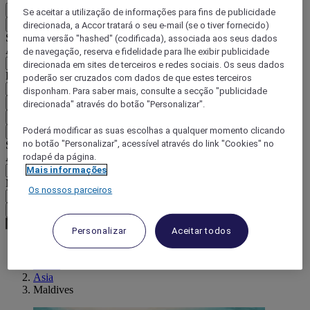
PT
Se aceitar a utilização de informações para fins de publicidade
Voltar
direcionada, a Accor tratará o seu e-mail (se o tiver fornecido)
Selecione o seu país e idioma abaixo
numa versão "hashed" (codificada), associada aos seus dados
Área geográfica
de navegação, reserva e fidelidade para lhe exibir publicidade
direcionada em sites de terceiros e redes sociais. Os seus dados
País/região-idioma
poderão ser cruzados com dados de que estes terceiros
disponham. Para saber mais, consulte a secção "publicidade
Confirmar o meu país e idioma
direcionada" através do botão "Personalizar".
EUR
(€)
Poderá modificar as suas escolhas a qualquer momento clicando
Voltar
no botão "Personalizar", acessível através do link "Cookies" no
Selecione a moeda abaixo
rodapé da página.
Área geográfica
Mais informações
Moeda
Os nossos parceiros
Confirmar a moeda
Personalizar
Aceitar todos
World
Asia
Maldives