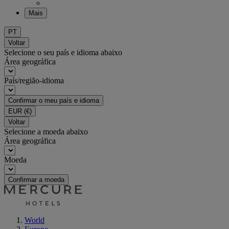
Mais
PT
Voltar
Selecione o seu país e idioma abaixo
Área geográfica
País/região-idioma
Confirmar o meu país e idioma
EUR
(€)
Voltar
Selecione a moeda abaixo
Área geográfica
Moeda
Confirmar a moeda
World