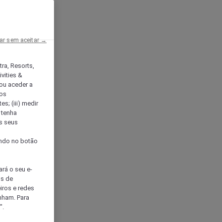
ar sem aceitar →
tra, Resorts,
vities &
ou aceder a
ços
s; (iii) medir
 tenha
os seus
s
cando no botão
ará o seu e-
os de
eiros e redes
nham. Para
".