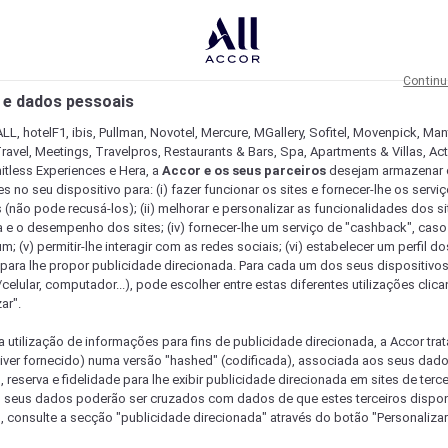
Continu
 e dados pessoais
LL, hotelF1, ibis, Pullman, Novotel, Mercure, MGallery, Sofitel, Movenpick, Man
ravel, Meetings, Travelpros, Restaurants & Bars, Spa, Apartments & Villas, Acti
mitless Experiences e Hera, a
Accor e os seus parceiros
desejam armazenar 
 no seu dispositivo para: (i) fazer funcionar os sites e fornecer-lhe os servi
 (não pode recusá-los); (ii) melhorar e personalizar as funcionalidades dos site
a e o desempenho dos sites; (iv) fornecer-lhe um serviço de "cashback", caso
m; (v) permitir-lhe interagir com as redes sociais; (vi) estabelecer um perfil d
 para lhe propor publicidade direcionada. Para cada um dos seus dispositivo
/celular, computador...), pode escolher entre estas diferentes utilizações cli
ar".
a utilização de informações para fins de publicidade direcionada, a Accor trat
 tiver fornecido) numa versão "hashed" (codificada), associada aos seus dad
 reserva e fidelidade para lhe exibir publicidade direcionada em sites de terc
s seus dados poderão ser cruzados com dados de que estes terceiros dispo
, consulte a secção "publicidade direcionada" através do botão "Personalizar