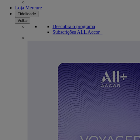
Loja Mercure
Fidelidade
Voltar
Descubra o programa
Subscrições ALL Accor+