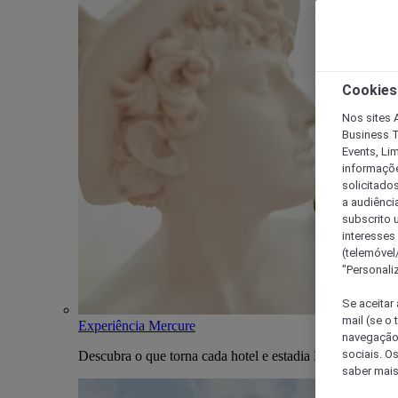
Cookies
Nos sites A
Business T
Events, Li
informações
solicitados
a audiênci
subscrito u
interesses
(telemóvel
"Personaliz
Se aceitar 
mail (se o
Experiência Mercure
navegação,
sociais. O
Descubra o que torna cada hotel e estadia Mercure única
saber mais