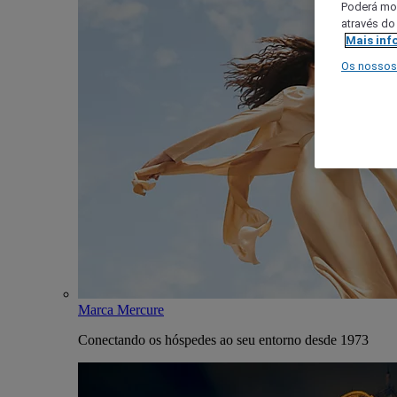
Poderá mod
através do
Mais inf
Os nossos
Marca Mercure
Conectando os hóspedes ao seu entorno desde 1973